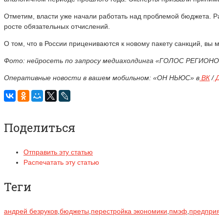
Отметим, власти уже начали работать над проблемой бюджета
росте обязательных отчислений.
О том, что в России прицениваются к новому пакету санкций, вы 
Фото: нейросеть по запросу медиахолдинга «ГОЛОС РЕГИОН
Оперативные новости в вашем мобильном: «ОН НЬЮС» в
ВК
/
Д
Поделиться
Отправить эту статью
Распечатать эту статью
Теги
андрей безруков
,
бюджеты
,
перестройка экономики
,
пмэф
,
предприя