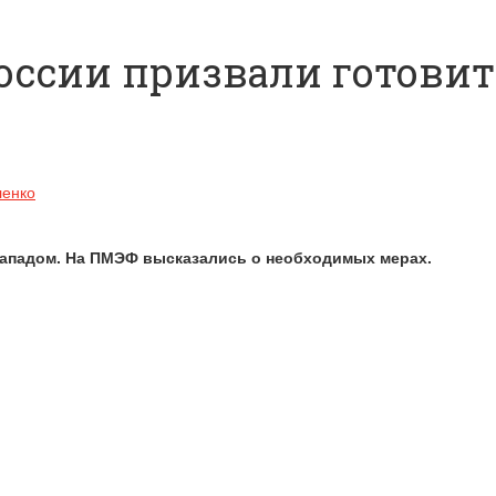
России призвали готови
ленко
 Западом. На ПМЭФ высказались о необходимых мерах.