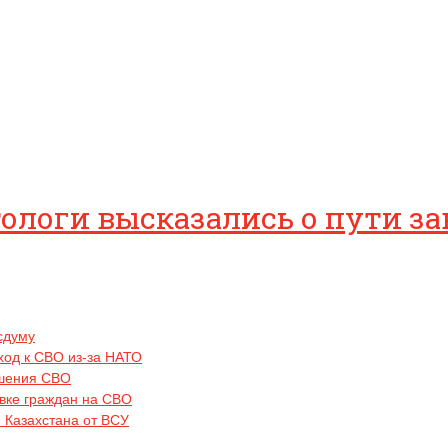
ологи высказались о пути з
осдуму
ход к СВО из-за НАТО
ршения СВО
овке граждан на СВО
 Казахстана от ВСУ