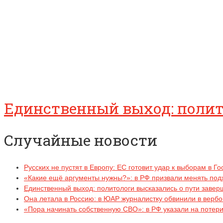
Единственный выход: полит
Случайные новости
Русских не пустят в Европу: ЕС готовит удар к выборам в Г
«Какие ещё аргументы нужны?»: в РФ призвали менять под
Единственный выход: политологи высказались о пути заве
Она летала в Россию: в ЮАР журналистку обвинили в верб
«Пора начинать собственную СВО»: в РФ указали на потери