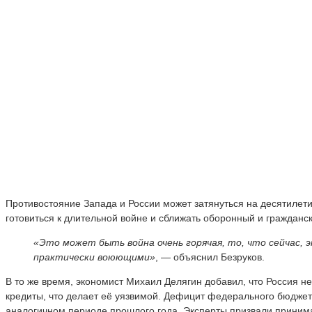
Противостояние Запада и России может затянуться на десятилет
готовиться к длительной войне и сближать оборонный и гражданс
«Это может быть война очень горячая, то, что сейчас, 
практически воюющими»
, — объяснил Безруков.
В то же время, экономист Михаил Делягин добавил, что Россия не
кредиты, что делает её уязвимой. Дефицит федерального бюджета
аналогичном периоде прошлого года. Эксперты призвали приним