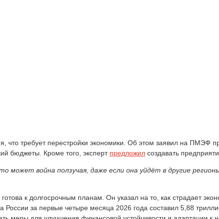
ия, что требует перестройки экономики. Об этом заявил на ПМЭФ 
кий бюджеты. Кроме того, эксперт
предложил
создавать предприяти
это может война ползучая, даже если она уйдёт в другие регион
 готова к долгосрочным планам. Он указал на то, как страдает эко
 России за первые четыре месяца 2026 года составил 5,88 трилли
ать меры для улучшения финансовой устойчивости и адаптации к 