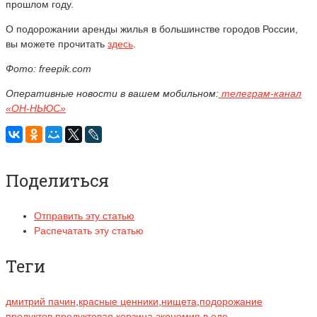
прошлом году.
О подорожании аренды жилья в большинстве городов России,
вы можете прочитать
здесь
.
Фото: freepik.com
Оперативные новости в вашем мобильном:
телеграм-канал
«ОН-НЬЮС»
Поделиться
Отправить эту статью
Распечатать эту статью
Теги
дмитрий пачин
,
красные ценники
,
нищета
,
подорожание
продуктов
,
продуктовая корзина
,
экономия в еде