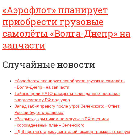
«Аэрофлот» планирует
приобрести грузовые
самолёты «Волга-Днепр» на
запчасти
Случайные новости
«Аэрофлот» планирует приобрести грузовые самолёты
«Волга-Днепр» на запчасти
Тайные цели НАТО раскрыты: слив данных поставил
энергосистему РФ под удар
Запад забил тревогу после угроз Зеленского: «Ответ
России будет страшнее»
«Закрыть дыры ничем не могут»: в РФ оценили
«сорокадневный план» Зеленского
ПД-8 против старых двигателей: эксперт раскрыл главную