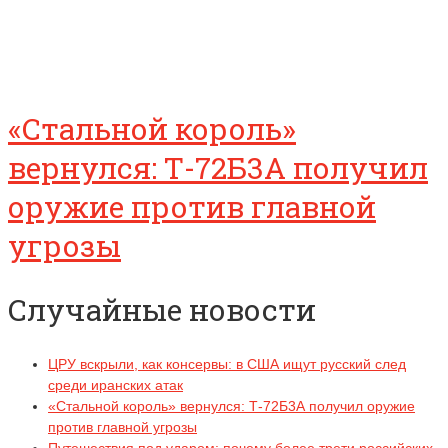
«Стальной король»
вернулся: Т-72Б3А получил
оружие против главной
угрозы
Случайные новости
ЦРУ вскрыли, как консервы: в США ищут русский след
среди иранских атак
«Стальной король» вернулся: Т-72Б3А получил оружие
против главной угрозы
Путешествия под ударом: почему более трети российских