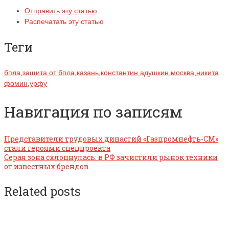
Отправить эту статью
Распечатать эту статью
Теги
бпла
,
защита от бпла
,
казань
,
константин адушкин
,
москва
,
никита
фомин
,
урфу
Навигация по записям
Представители трудовых династий «Газпромнефть-СМ»
стали героями спецпроекта
Серая зона схлопнулась: в РФ зачистили рынок техники
от известных брендов
Related posts