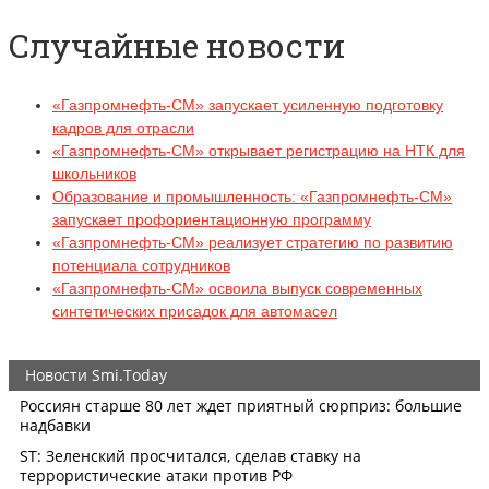
Случайные новости
«Газпромнефть-СМ» запускает усиленную подготовку
кадров для отрасли
«Газпромнефть-СМ» открывает регистрацию на НТК для
школьников
Образование и промышленность: «Газпромнефть-СМ»
запускает профориентационную программу
«Газпромнефть-СМ» реализует стратегию по развитию
потенциала сотрудников
«Газпромнефть-СМ» освоила выпуск современных
синтетических присадок для автомасел