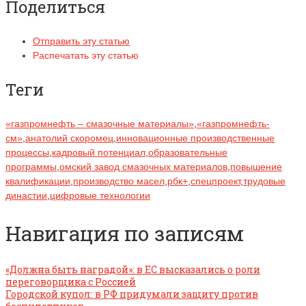
Поделиться
Отправить эту статью
Распечатать эту статью
Теги
«газпромнефть – смазочные материалы»
,
«газпромнефть-
см»
,
анатолий скоромец
,
инновационные производственные
процессы
,
кадровый потенциал
,
образовательные
программы
,
омский завод смазочных материалов
,
повышение
квалификации
,
производство масел
,
рбк+
,
спецпроект
,
трудовые
династии
,
цифровые технологии
Навигация по записям
«Должна быть наградой»: в ЕС высказались о роли
переговорщика с Россией
Городской купол: в РФ придумали защиту против