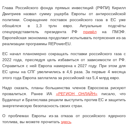
Глава Российского фонда прямых инвестиций (РФПИ) Кирилл
Дмитриев назвал сумму ущерба Европы от антироссийской
политики. Сокращение поставок российского газа в ЕС уже
обошёлся в 1,3 трлн евро. Актуальные подсчёты
спецпредставитель президента РФ
привёл
на ПМЭФ.
Европейская экономика продолжит испытывать потрясения из-за
реализации программы REPowerEU.
ЕС начал планомерно сокращать поставки российского газа с
2022 года, преследуя цель избавиться от зависимости от РФ.
Справиться с ней Европа намерена к 2027 году. При этом для
ЕС цены на СПГ увеличились в 4,6 раза. За первые 4 месяца
этого года Европа заплатила за российский газ 5,4 млрд евро.
Надо сказать, планы большинства членов Евросоюза рискуют
провалиться. Ранее ИА
«РЕГИОН ОНЛАЙН»
писало, что
Будапешт и Братислава решили выступить против ЕС и защитить
энергетическую безопасность своих стран.
О проблемах Европы из-за отказа от российского ядерного
топлива, вы можете прочитать
здесь
.