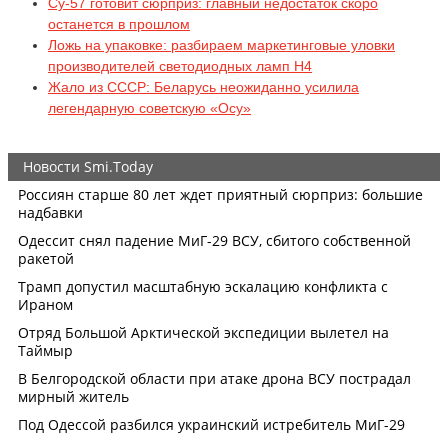
Су-57 готовит сюрприз: главный недостаток скоро
останется в прошлом
Ложь на упаковке: разбираем маркетинговые уловки
производителей светодиодных ламп H4
Жало из СССР: Беларусь неожиданно усилила
легендарную советскую «Осу»