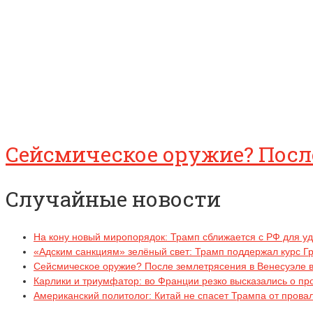
Сейсмическое оружие? Посл
Случайные новости
На кону новый миропорядок: Трамп сближается с РФ для у
«Адским санкциям» зелёный свет: Трамп поддержал курс Г
Сейсмическое оружие? После землетрясения в Венесуэле 
Карлики и триумфатор: во Франции резко высказались о п
Американский политолог: Китай не спасет Трампа от прова