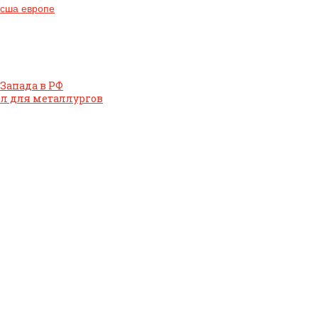
 сша европе
 Запада в РФ
ел для металлургов