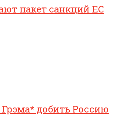
вают пакет санкций ЕС
 Грэма* добить Россию