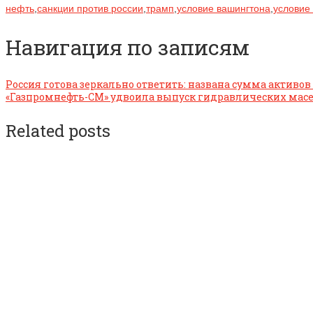
нефть
,
санкции против россии
,
трамп
,
условие вашингтона
,
условие
Навигация по записям
Россия готова зеркально ответить: названа сумма активов
«Газпромнефть-СМ» удвоила выпуск гидравлических мас
Related posts