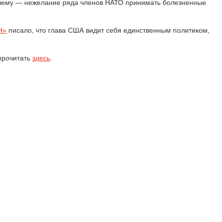
блему — нежелание ряда членов НАТО принимать болезненные
Н»
писало, что глава США видит себя единственным политиком,
 прочитать
здесь
.