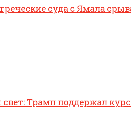
 греческие суда с Ямала сры
 свет: Трамп поддержал курс