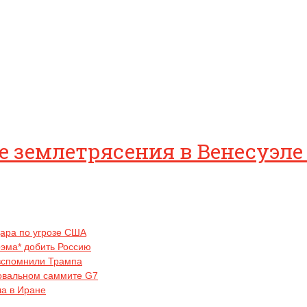
е землетрясения в Венесуэл
дара по угрозе США
рэма* добить Россию
вспомнили Трампа
ровальном саммите G7
ла в Иране