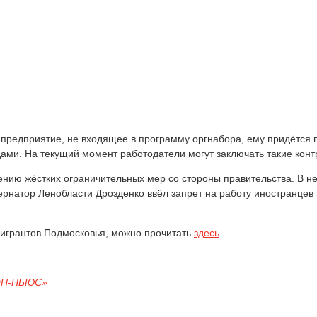
 предприятие, не входящее в программу оргнабора, ему придётся по
ами. На текущий момент работодатели могут заключать такие контр
ению жёстких ограничительных мер со стороны правительства. В 
ернатор Ленобласти Дрозденко ввёл запрет на работу иностранцев 
мигрантов Подмосковья, можно прочитать
здесь
.
ОН-НЬЮС»