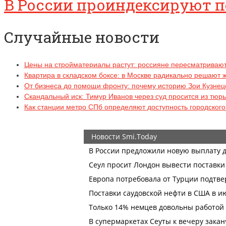
В России проиндексируют п
Случайные новости
Цены на стройматериалы растут: россияне пересматривают
Квартира в складском боксе: в Москве радикально решают
От бизнеса до помощи фронту: почему историю Зои Кузне
Скандальный иск: Тимур Иванов через суд просится из тюр
Как станции метро СПб определяют доступность городского