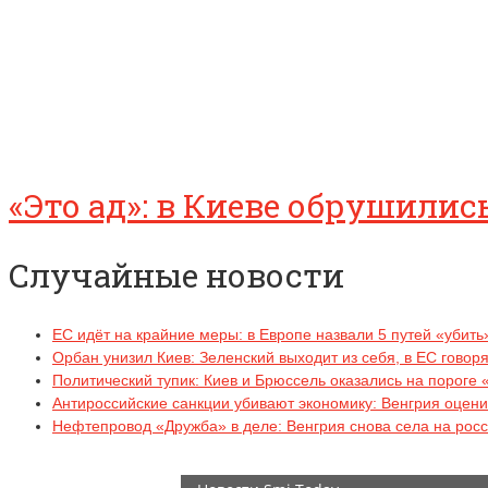
«Это ад»: в Киеве обрушили
Случайные новости
ЕС идёт на крайние меры: в Европе назвали 5 путей «убит
Орбан унизил Киев: Зеленский выходит из себя, в ЕС говоря
Политический тупик: Киев и Брюссель оказались на пороге 
Антироссийские санкции убивают экономику: Венгрия оцен
Нефтепровод «Дружба» в деле: Венгрия снова села на росс