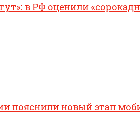
ут»: в РФ оценили «сорокад
ссии пояснили новый этап мо