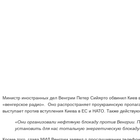
Министр иностранных дел Венгрии Петер Сийярто обвинил Киев в
«венгерское радио». Оно распространяет проукраинскую пропага
выступает против вступления Киева в ЕС и НАТО. Также действу
«Они организовали нефтяную блокаду против Венгрии. 
установить для нас тотальную энергетическую блокаду
Кроме того, глава МИД Венгрии заявил о прослушивании телефонн