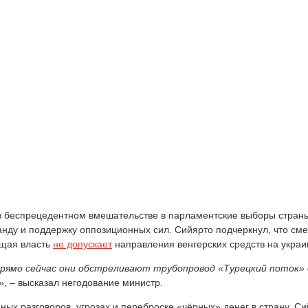
 беспрецедентном вмешательстве в парламентские выборы страны.
нду и поддержку оппозиционных сил. Сийярто подчеркнул, что сме
ющая власть
не допускает
направления венгерских средств на украи
Прямо сейчас они обстреливают трубопровод «Турецкий поток»
»
, – высказал негодование министр.
ых разговоров, угрозах и переброске «чёрных» денег в страну. С