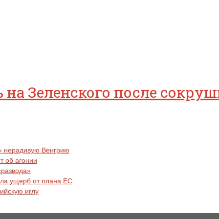
сь на Зеленского после сокр
ь» нерадивую Венгрию
т об агонии
«развода»
ила ущерб от плана ЕС
ийскую иглу