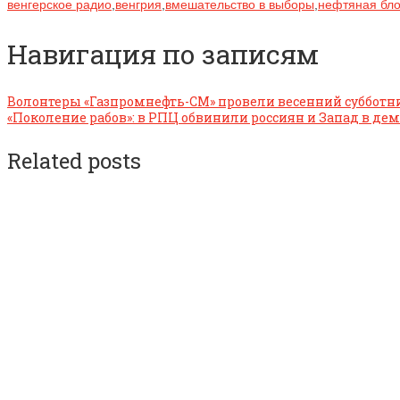
венгерское радио
,
венгрия
,
вмешательство в выборы
,
нефтяная бл
Навигация по записям
Волонтеры «Газпромнефть-СМ» провели весенний субботни
«Поколение рабов»: в РПЦ обвинили россиян и Запад в де
Related posts