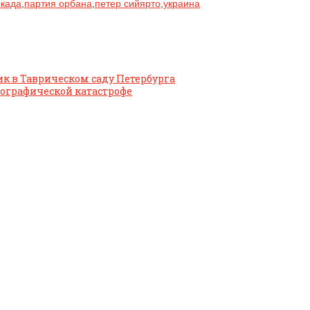
окада
,
партия орбана
,
петер сийярто
,
украина
к в Таврическом саду Петербурга
мографической катастрофе