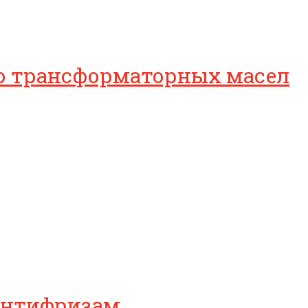
во трансформаторных масел
антифризам