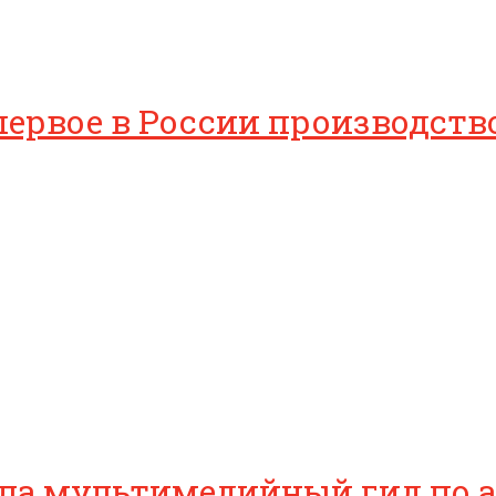
 первое в России производст
ила мультимедийный гид по 