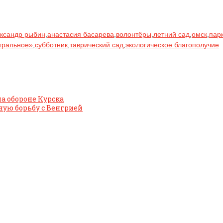
ксандр рыбин
,
анастасия басарева
,
волонтёры
,
летний сад
,
омск
,
пар
тральное»
,
субботник
,
таврический сад
,
экологическое благополучие
а обороне Курска
ую борьбу с Венгрией