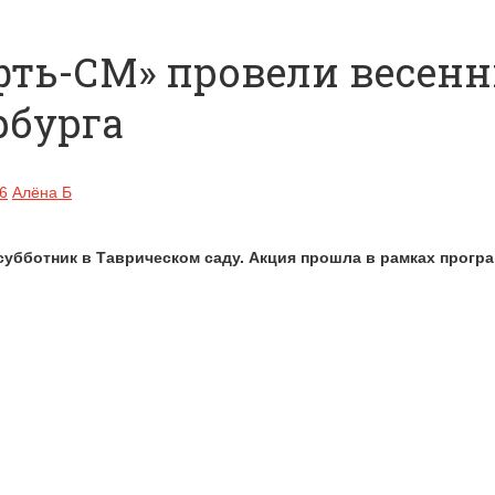
ть-СМ» провели весенн
рбурга
6
Алёна Б
убботник в Таврическом саду. Акция прошла в рамках прогр