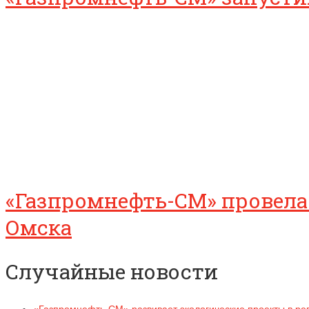
«Газпромнефть-СМ» провела
Омска
Случайные новости
«Газпромнефть-СМ» развивает экологические проекты в ре