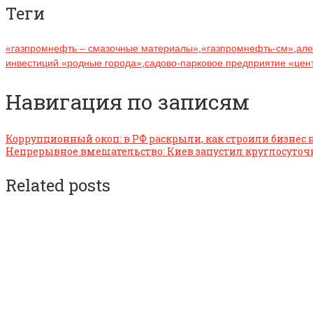
Теги
«газпромнефть – смазочные материалы»
,
«газпромнефть-см»
,
але
инвестиций «родные города»
,
садово-парковое предприятие «цен
Навигация по записям
Коррупционный окоп: в РФ раскрыли, как строили бизнес н
Непрерывное вмешательство: Киев запустил круглосуточн
Related posts