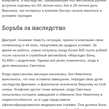
конфликта. В наследство, превышающее 400 миллионов рублей,
вступили поровну его 82-летняя мать Зоя и 26-летняя дочь
Вероника, чьи интересы и влияние быстро начали меняться в
условиях трагедии.
Борьба за наследство
Дмитрий, понимая тяжесть ситуации, принял в компанию свою
племянницу и её мать, предложив им щедрые условия. За
время их работы, семья получила оклад более 600 тысяч рублей
после налогов и служебный автомобиль «Мерседес-Бенц
GL400» с водителем. Однако всё резко поменялось, когда в
дело вмешалась Светлана.
Когда через восемь месяцев скончалась Зоя Никитична,
выяснилось, что она оставила завещание, передав свою долю
наследства Дмитрию, и фактически исключила Веронику из этой
схемы. Конфликт достиг точки кипения, когда Светлана
попыталась оспорить завещание и обвинила Зою Никитичну в
недееспособности, но в суде представили
сфальсифицированная медицинская справка. Она должна была