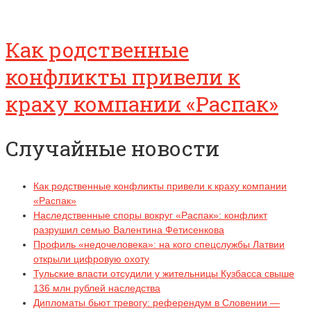
Как родственные
конфликты привели к
краху компании «Распак»
Случайные новости
Как родственные конфликты привели к краху компании
«Распак»
Наследственные споры вокруг «Распак»: конфликт
разрушил семью Валентина Фетисенкова
Профиль «недочеловека»: на кого спецслужбы Латвии
открыли цифровую охоту
Тульские власти отсудили у жительницы Кузбасса свыше
136 млн рублей наследства
Дипломаты бьют тревогу: референдум в Словении —