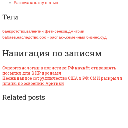
Распечатать эту статью
Теги
банкротство
,
валентин фетисенков
,
дмитрий
бабаев
,
наследство
,
ооо «распак»
,
семейный бизнес
,
суд
Навигация по записям
Супертехнологии в логистике: РФ начнёт отправлять
посылки для КНР дронами
Неожиданное сотрудничество США и РФ: СМИ раскрыли
планы по освоению Арктики
Related posts