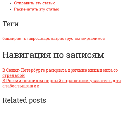
Отправить эту статью
Распечатать эту статью
Теги
башкирия
,
гк таврос
,
парк патриот
,
рустем миргалимов
Навигация по записям
В Санкт-Петербурге раскрыта причина инцидента со
стрельбой
В России появился первый справочник-указатель для
слабослышащих
Related posts