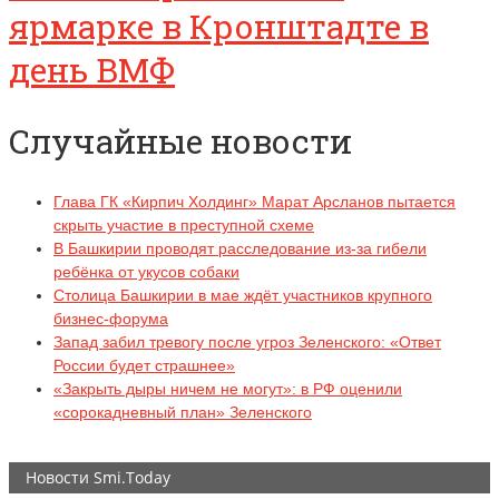
ярмарке в Кронштадте в
день ВМФ
Случайные новости
Глава ГК «Кирпич Холдинг» Марат Арсланов пытается
скрыть участие в преступной схеме
В Башкирии проводят расследование из-за гибели
ребёнка от укусов собаки
Столица Башкирии в мае ждёт участников крупного
бизнес-форума
Запад забил тревогу после угроз Зеленского: «Ответ
России будет страшнее»
«Закрыть дыры ничем не могут»: в РФ оценили
«сорокадневный план» Зеленского