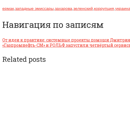
ермак
,
западные эмиссары
,
захарова
,
зеленский
,
коррупция
,
украин
Навигация по записям
От идеи к практике: системные проекты помощи Дмитрия
«Газпромнефть-СМ» и РОЛЬФ запустили четвёртый сервис
Related posts