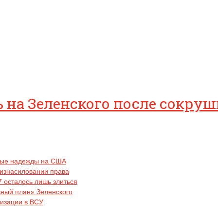
сь на Зеленского после сокр
вные надежды на США
 изнасиловании права
7 осталось лишь злиться
вный план» Зеленского
лизации в ВСУ