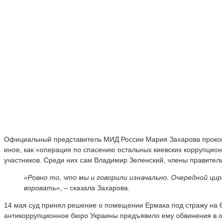
Официальный представитель МИД России Мария Захарова проком
иное, как «операция по спасению остальных киевских коррупционе
участников. Среди них сам Владимир Зеленский, члены правител
«Ровно то, что мы и говорили изначально. Очередной ци
воровать»
, – сказала Захарова.
14 мая суд принял решение о помещении Ермака под стражу на 60
антикоррупционное бюро Украины предъявило ему обвинения в от