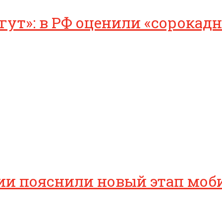
ут»: в РФ оценили «сорокад
ссии пояснили новый этап мо