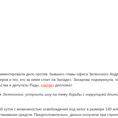
ментировала дело против бывшего главы офиса Зеленского Андре
ров и тех, кто за ними стоит на Западе». Захарова подчеркнула, ч
ьства и депутаты Рады,
считает
дипломат.
рк Зеленского: устроить шоу на тему борьбы с коррупцией длин
 суток с возможностью освобождения под залог в размере 140 млн
мывании средств. Предположительно, деньги получили при строит