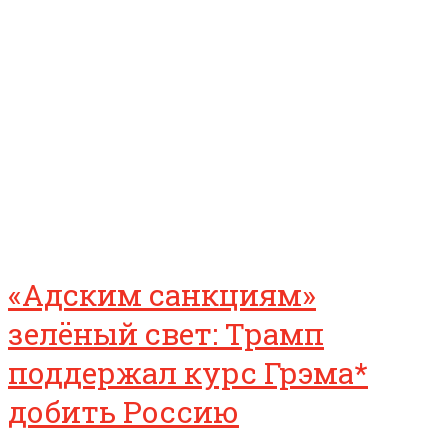
«Адским санкциям»
зелёный свет: Трамп
поддержал курс Грэма*
добить Россию