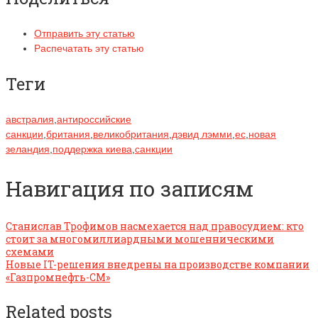
Отправить эту статью
Распечатать эту статью
Теги
австралия
,
антироссийские
санкции
,
британия
,
великобритания
,
дэвид лэмми
,
ес
,
новая
зеландия
,
поддержка киева
,
санкции
Навигация по записям
Станислав Трофимов насмехается над правосудием: кто
стоит за многомиллиардными мошенническими
схемами
Новые IT-решения внедрены на производстве компании
«Газпромнефть-СМ»
Related posts