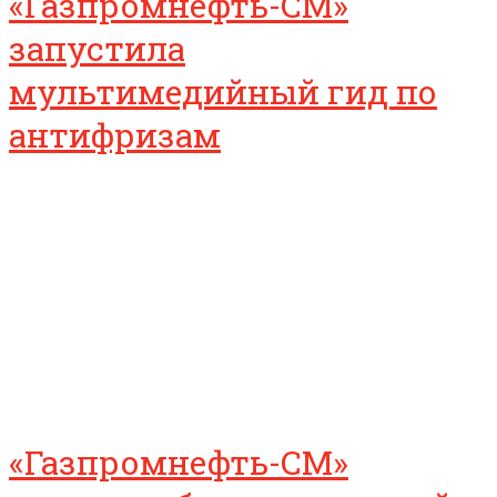
«Газпромнефть-СМ»
запустила
мультимедийный гид по
антифризам
«Газпромнефть-СМ»