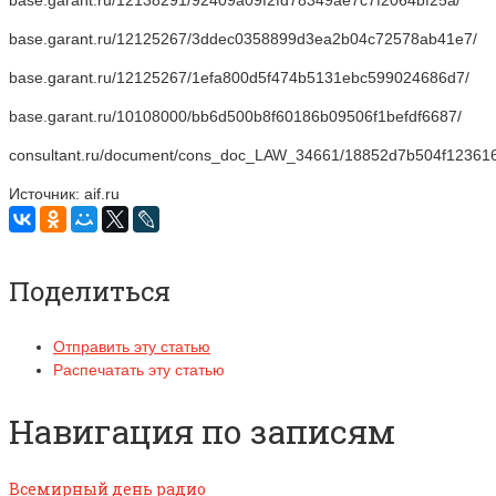
base.garant.ru/12125267/3ddec0358899d3ea2b04c72578ab41e7/
base.garant.ru/12125267/1efa800d5f474b5131ebc599024686d7/
base.garant.ru/10108000/bb6d500b8f60186b09506f1befdf6687/
consultant.ru/document/cons_doc_LAW_34661/18852d7b504f12361
Источник: aif.ru
Поделиться
Отправить эту статью
Распечатать эту статью
Навигация по записям
Всемирный день радио