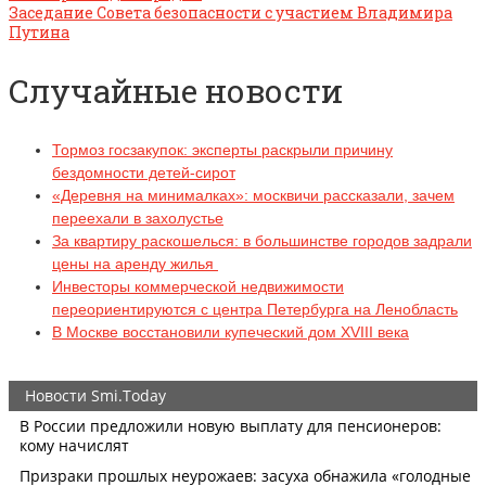
Заседание Совета безопасности с участием Владимира
Путина
Случайные новости
Тормоз госзакупок: эксперты раскрыли причину
бездомности детей-сирот
«Деревня на минималках»: москвичи рассказали, зачем
переехали в захолустье
За квартиру раскошелься: в большинстве городов задрали
цены на аренду жилья
Инвесторы коммерческой недвижимости
переориентируются с центра Петербурга на Ленобласть
В Москве восстановили купеческий дом XVIII века