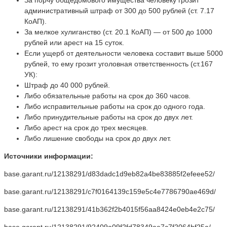
административный штраф от 300 до 500 рублей (ст. 7.17
КоАП).
За мелкое хулиганство (ст. 20.1 КоАП)
—
от 500 до 1000
рублей или арест на 15 суток.
Если ущерб от деятельности человека составит выше 5000
рублей, то ему грозит уголовная ответственность (ст.167
УК):
Штраф до 40 000 рублей.
Либо обязательные работы на срок до 360 часов.
Либо исправительные работы на срок до одного года.
Либо принудительные работы на срок до двух лет.
Либо арест на срок до трех месяцев.
Либо лишение свободы на срок до двух лет.
Источники информации:
base.garant.ru/12138291/d83dadc1d9eb82a4be83885f2efeee52/
base.garant.ru/12138291/c7f0164139c159e5c4e7786790ae469d/
base.garant.ru/12138291/41b362f2b4015f56aa8424e0eb4e2c75/
base.garant.ru/12138291/92409a09f2fd78349ae7c7f2064bf25a/