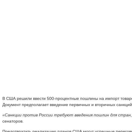
В США решили ввести 500-процентные пошлины на импорт товаров
Документ предполагает введение первичных и вторичных санкци
«Санкции против России требуют введения пошлин для стран, 
сенаторов.
Предотвратить реализацию планов США могут успешные перегово