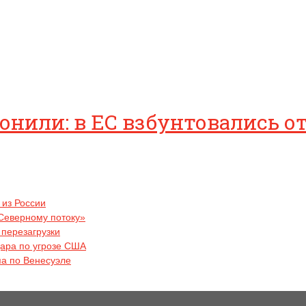
нили: в ЕС взбунтовались о
 из России
Северному потоку»
 перезагрузки
дара по угрозе США
па по Венесуэле