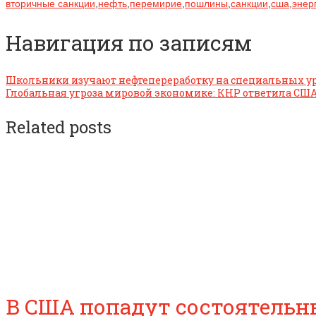
вторичные санкции
,
нефть
,
перемирие
,
пошлины
,
санкции
,
сша
,
энер
Навигация по записям
Школьники изучают нефтепереработку на специальных у
Глобальная угроза мировой экономике: КНР ответила С
Related posts
В США попадут состоятельны