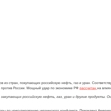
 из стран, покупающих российскую нефть, газ и уран. Соответств
й против России. Мощный удар по экономике РФ
рассчитан
на влия
закупающих российскую нефть, газ, уран и другие продукты. О
ры по урегулированию украинского конфликта. Президент Америки