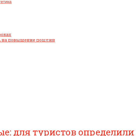
гетика
роках
ША на повышение пошлин
е: для туристов определили 