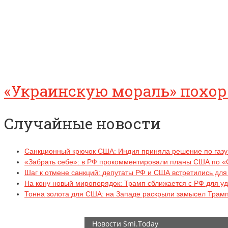
«Украинскую мораль» похоро
Случайные новости
Санкционный крючок США: Индия приняла решение по газу
«Забрать себе»: в РФ прокомментировали планы США по «
Шаг к отмене санкций: депутаты РФ и США встретились для
На кону новый миропорядок: Трамп сближается с РФ для у
Тонна золота для США: на Западе раскрыли замысел Трам