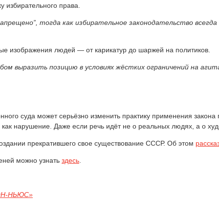
ку избирательного права.
запрещено”, тогда как избирательное законодательство всегда 
бые изображения людей — от карикатур до шаржей на политиков.
обом выразить позицию в условиях жёстких ограничений на аги
ного суда может серьёзно изменить практику применения закона 
 как нарушение. Даже если речь идёт не о реальных людях, а о ху
оссоздании прекратившего свое существование СССР. Об этом
расска
еней можно узнать
здесь
.
ОН-НЬЮС»