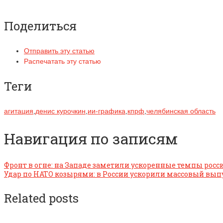
Поделиться
Отправить эту статью
Распечатать эту статью
Теги
агитация
,
денис курочкин
,
ии-графика
,
кпрф
,
челябинская область
Навигация по записям
Фронт в огне: на Западе заметили ускоренные темпы росс
Удар по НАТО козырями: в России ускорили массовый вып
Related posts