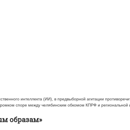
твенного интеллекта (ИИ), в предвыборной агитации противоречит
 громком споре между челябинским обкомом КПРФ и региональной 
ым образам»