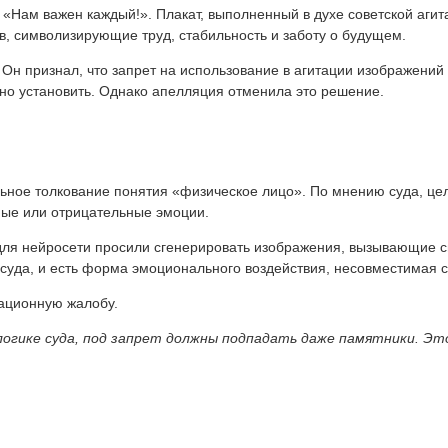
 «Нам важен каждый!». Плакат, выполненный в духе советской аги
, символизирующие труд, стабильность и заботу о будущем.
 Он признал, что запрет на использование в агитации изображени
жно установить. Однако апелляция отменила это решение.
льное толкование понятия «физическое лицо». По мнению суда, ц
ные или отрицательные эмоции.
 для нейросети просили сгенерировать изображения, вызывающие с
суда, и есть форма эмоционального воздействия, несовместимая 
ационную жалобу.
 логике суда, под запрет должны подпадать даже памятники. Эт