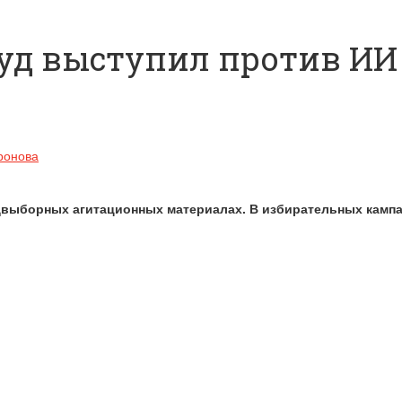
 суд выступил против И
ронова
двыборных агитационных материалах. В избирательных кампа