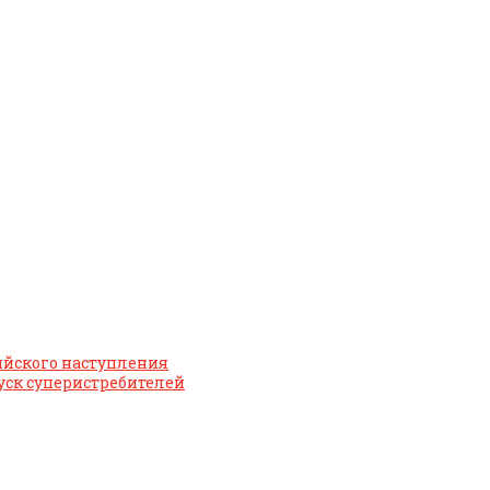
ийского наступления
уск суперистребителей