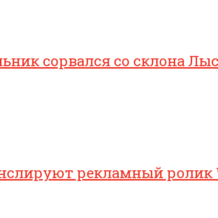
ьник сорвался со склона Лы
анслируют рекламный ролик 