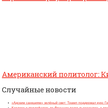
Американский политолог: Ки
Случайные новости
«Адским санкциям» зелёный свет: Трамп поддержал курс Г
Карлики и триумфатор: во Франции резко высказались о п