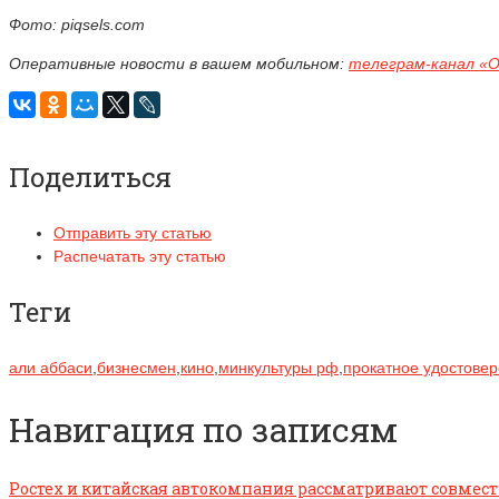
Фото: piqsels.com
Оперативные новости в вашем мобильном:
телеграм-канал «
Поделиться
Отправить эту статью
Распечатать эту статью
Теги
али аббаси
,
бизнесмен
,
кино
,
минкультуры рф
,
прокатное удостове
Навигация по записям
Ростех и китайская автокомпания рассматривают совместн