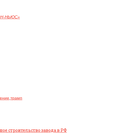
ОН-НЬЮС»
рение
,
трамп
ое строительство завода в РФ