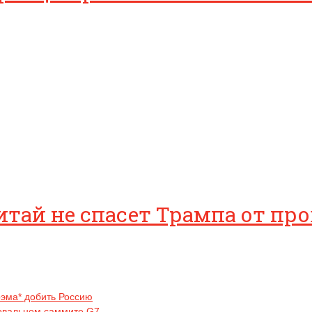
тай не спасет Трампа от про
рэма* добить Россию
ровальном саммите G7