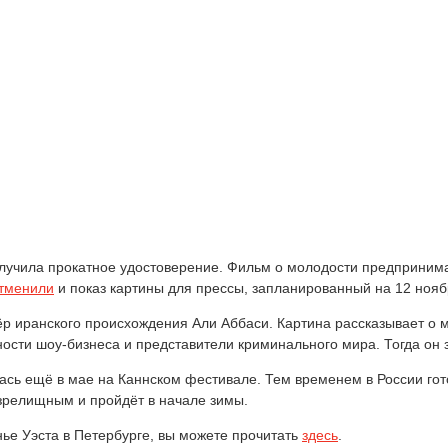
лучила прокатное удостоверение. Фильм о молодости предпринима
тменили
и показ картины для прессы, запланированный на 12 нояб
 иранского происхождения Али Аббаси. Картина рассказывает о м
ности шоу-бизнеса и представители криминального мира. Тогда он
сь ещё в мае на Каннском фестивале. Тем временем в России гото
зрелищным и пройдёт в начале зимы.
ье Уэста в Петербурге, вы можете прочитать
здесь
.