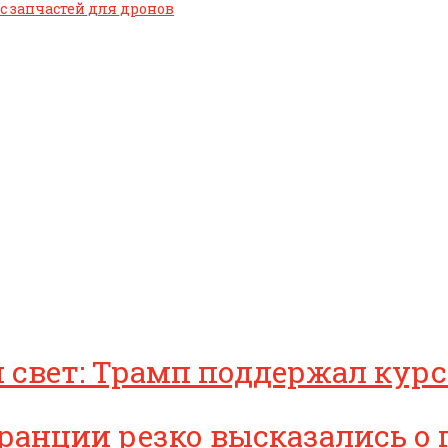
с запчастей для дронов
 свет: Трамп поддержал курс
ранции резко высказались о