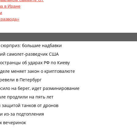
ла в Иране
м
«развода»