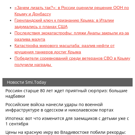
«Зачем лизать так?»: в России оценили решение ООН по
Крыму и Донбассу
Гренландский ключ к признанию Крыма: в Италии
задумались о планах США
Последствия экокатастрофы: пляжи Анапы закрыли из-за
разлива мазута
Катастрофа мирового масштаба: разлив нефти от
крушения танкеров достиг Крыма
Победители соревнований среди ветеранов СВО в Крыму
получили награды