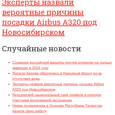
Эксперты назвали
вероятные причины
посадки Airbus А320 под
Новосибирском
Случайные новости
Создание российской вакцины против аллергии на пыльцу
завершат в 2024 году
Жители Кирова обратились в Народный фронт из-за
отсутствия воды
Эксперты назвали вероятные причины посадки Airbus
А320 под Новосибирском
Кенозерский национальный парк привели в порядок
участники молодёжной экспедиции
Новая поликлиника в Осиново Республики Татарстан
начала свою работу