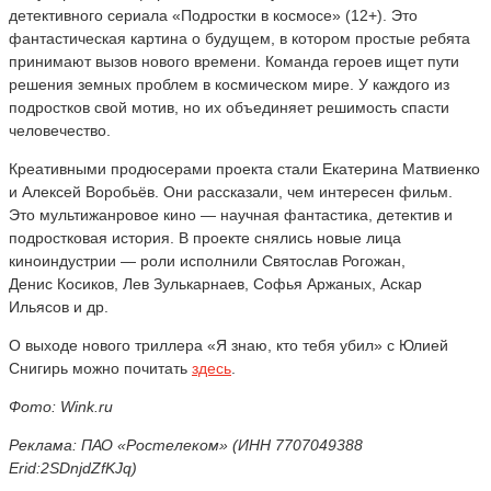
детективного сериала «Подростки в космосе» (12+). Это
фантастическая картина о будущем, в котором простые ребята
принимают вызов нового времени. Команда героев ищет пути
решения земных проблем в космическом мире. У каждого из
подростков свой мотив, но их объединяет решимость спасти
человечество.
Креативными продюсерами проекта стали Екатерина Матвиенко
и Алексей Воробьёв. Они рассказали, чем интересен фильм.
Это мультижанровое кино — научная фантастика, детектив и
подростковая история. В проекте снялись новые лица
киноиндустрии — роли исполнили
Святослав
Рогожан
,
Денис
Косиков
, Лев
Зулькарнаев
, Софья Аржаных,
Аскар
Ильясов и др.
О выходе нового триллера «Я знаю, кто тебя убил» с Юлией
Снигирь можно почитать
здесь
.
Фото: Wink.ru
Реклама: ПАО «Ростелеком» (ИНН 7707049388
Erid:2SDnjdZfKJq)