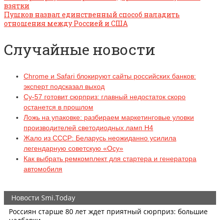
взятки
Пушков назвал единственный способ наладить
отношения между Россией и США
Случайные новости
Chrome и Safari блокируют сайты российских банков:
эксперт подсказал выход
Су-57 готовит сюрприз: главный недостаток скоро
останется в прошлом
Ложь на упаковке: разбираем маркетинговые уловки
производителей светодиодных ламп H4
Жало из СССР: Беларусь неожиданно усилила
легендарную советскую «Осу»
Как выбрать ремкомплект для стартера и генератора
автомобиля