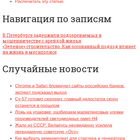
Распечатать эту статью
Навигация по записям
В Петербурге задержали подозреваемых в
мошенничестве с арендой жилья
«Зеленое» строительство. Как осознанный подход влияет
на жизнь в мегаполисе
Случайные новости
Chrome и Safari блокируют сайты российских банков:
эксперт подсказал выход
Су-57 готовит сюрприз: главный недостаток скоро
останется в прошлом
Ложь на упаковке: разбираем маркетинговые уловки
производителей светодиодных ламп H4
Жало из СССР: Беларусь неожиданно усилила
легендарную советскую «Осу»
Как выбрать ремкомплект для стартера и генератора