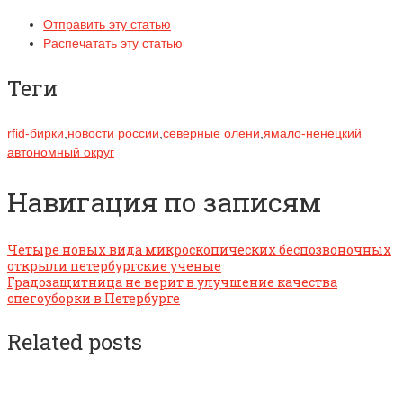
Отправить эту статью
Распечатать эту статью
Теги
rfid-бирки
,
новости россии
,
северные олени
,
ямало-ненецкий
автономный округ
Навигация по записям
Четыре новых вида микроскопических беспозвоночных
открыли петербургские ученые
Градозащитница не верит в улучшение качества
снегоуборки в Петербурге
Related posts