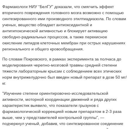
Фармакологи НИУ “БелГУ” доказали, что смягчить эффект
вторичного повреждения головного мозга возможно с помощью
синтезированного ими производного этилтиадиазола. По словам
ученых, вещество обладает антиоксидантной и
антигипоксической активностью и блокирует активацию
свободно-радикальных процессов, а также перекисное
окисление липидов клеточных мембран при острых нарушениях
регионального и общего кровообращения.
По словам Покровского, в рамках эксперимента за полчаса до
моделирования черепно-мозговой травмы средней степени
тяжести лабораторным крысам с соблюдением всех этических
норм внутрижелудочно был введен новый препарат в дозе 50 мг/
кг.
"Изучение степени ориентировочно-исследовательской
активности, моторной координации движений и ряда других
характеристик выявило, что показатели грызунов с
фармакологической коррекцией новым препаратом в 2-3 раза
выше, чем у представителей контрольной группы", —
подчеркнул ученый, добавив, что синтезированное соединение