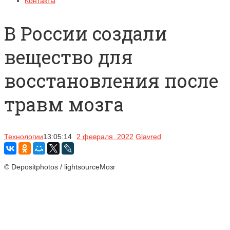
Контакты
В России создали
вещество для
восстановления после
травм мозга
Технологии
13:05:14
2 февраля, 2022
Glavred
© Depositphotos / lightsourceМозг