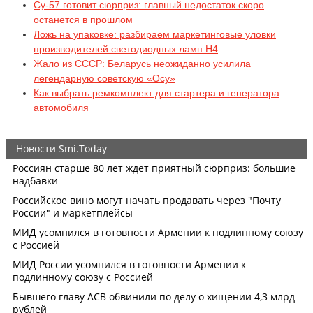
Су-57 готовит сюрприз: главный недостаток скоро
останется в прошлом
Ложь на упаковке: разбираем маркетинговые уловки
производителей светодиодных ламп H4
Жало из СССР: Беларусь неожиданно усилила
легендарную советскую «Осу»
Как выбрать ремкомплект для стартера и генератора
автомобиля