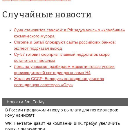
Случайные новости
Луна становится свалкой: в РФ задумались о «кладбище»
космического мусора
Chrome и Safari блокируют сайты российских банков:
эксперт подсказал выход
Су-57 готовит сюрприз: главный недостаток скоро
останется в прошлом
Ложь на упаковке: разбираем маркетинговые уловки
производителей светодиодных ламп H4
Жало из СССР: Беларусь неожиданно усилила
легендарную советскую «Осу»