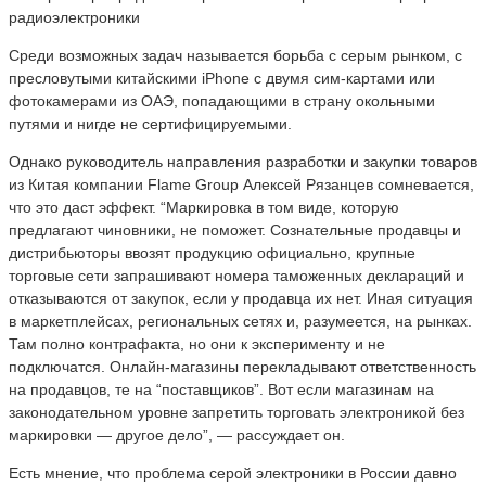
радиоэлектроники
Среди возможных задач называется борьба с серым рынком, с
пресловутыми китайскими iPhone c двумя сим-картами или
фотокамерами из ОАЭ, попадающими в страну окольными
путями и нигде не сертифицируемыми.
Однако руководитель направления разработки и закупки товаров
из Китая компании Flame Group Алексей Рязанцев сомневается,
что это даст эффект. “Маркировка в том виде, которую
предлагают чиновники, не поможет. Сознательные продавцы и
дистрибьюторы ввозят продукцию официально, крупные
торговые сети запрашивают номера таможенных деклараций и
отказываются от закупок, если у продавца их нет. Иная ситуация
в маркетплейсах, региональных сетях и, разумеется, на рынках.
Там полно контрафакта, но они к эксперименту и не
подключатся. Онлайн-магазины перекладывают ответственность
на продавцов, те на “поставщиков”. Вот если магазинам на
законодательном уровне запретить торговать электроникой без
маркировки — другое дело”, — рассуждает он.
Есть мнение, что проблема серой электроники в России давно