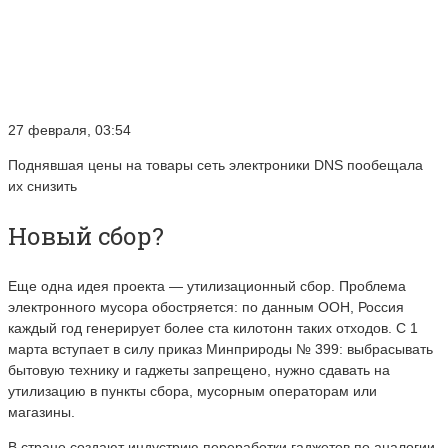
27 февраля, 03:54
Поднявшая цены на товары сеть электроники DNS пообещала
их снизить
Новый сбор?
Еще одна идея проекта — утилизационный сбор. Проблема
электронного мусора обостряется: по данным ООН, Россия
каждый год генерирует более ста килотонн таких отходов. С 1
марта всту­пает в си­лу при­каз Мин­при­роды № 399: выбрасывать
бытовую технику и гаджеты запрещено, нужно сдавать на
утилизацию в пункты сбора, мусорным операторам или
магазины.
В стране создают индустрию переработки гаджетов по аналогии