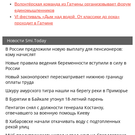
Волонтёрская команда из Гатчины организовывает форум
единомышленников
VI фестиваль «Дым над водой. От классики до рока»
проходит в Гатчине