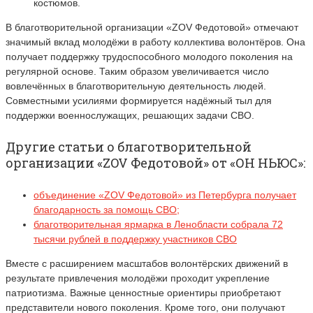
костюмов.
В благотворительной организации «ZOV Федотовой» отмечают
значимый вклад молодёжи в работу коллектива волонтёров. Она
получает поддержку трудоспособного молодого поколения на
регулярной основе. Таким образом увеличивается число
вовлечённых в благотворительную деятельность людей.
Совместными усилиями формируется надёжный тыл для
поддержки военнослужащих, решающих задачи СВО.
Другие статьи о благотворительной
организации «ZOV Федотовой» от «ОН НЬЮС»:
объединение «ZOV Федотовой» из Петербурга получает
благодарность за помощь СВО;
благотворительная ярмарка в Ленобласти собрала 72
тысячи рублей в поддержку участников СВО
Вместе с расширением масштабов волонтёрских движений в
результате привлечения молодёжи проходит укрепление
патриотизма. Важные ценностные ориентиры приобретают
представители нового поколения. Кроме того, они получают