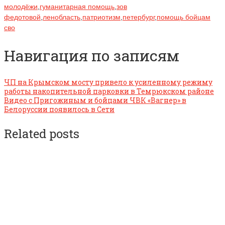
молодёжи
,
гуманитарная помощь
,
зов
федотовой
,
ленобласть
,
патриотизм
,
петербург
,
помощь бойцам
сво
Навигация по записям
ЧП на Крымском мосту привело к усиленному режиму
работы накопительной парковки в Темрюкском районе
Видео с Пригожиным и бойцами ЧВК «Вагнер» в
Белоруссии появилось в Сети
Related posts