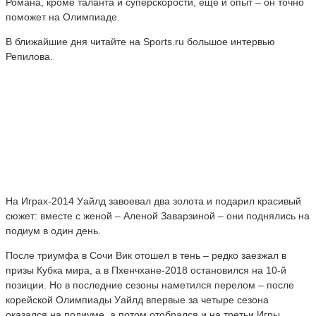
Романа, кроме таланта и суперскорости, еще и опыт – он точно
поможет на Олимпиаде.
В ближайшие дня читайте на Sports.ru большое интервью
Репилова.
На Играх-2014 Уайлд завоевал два золота и подарил красивый
сюжет: вместе с женой – Аленой Заварзиной – они поднялись на
подиум в один день.
После триумфа в Сочи Вик отошел в тень – редко заезжал в
призы Кубка мира, а в Пхенчхане-2018 остановился на 10-й
позиции. Но в последние сезоны наметился перелом – после
корейской Олимпиады Уайлд впервые за четыре сезона
оказался на подиуме, а потом отобрался и на третьи Игры.