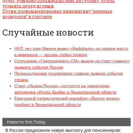
будет, Ромарио специально звал на тусовку, чтобы
утомить перед играми
Путин прокомментировал инициативу “зеленых
коридоров” в торговле
Случайные новости
НХЛ: хет-трик Квинна вывел «Баффало» на первое место
в дивизионе — восемь побед подряд
Сотрудники «Газпромнефть-СМ» вышли на старт главного
лыжного события России
Промышленники поддержали главное лыжное событие
страны
Старт «Лыжни России» состоится на территории
автодрома «Игора Драйв» в Ленинградской области
Ежегодный патриотический марафон «Дорога жизни»
пройдет в Ленинградской области