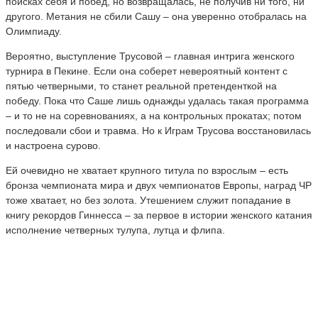
поисках себя и побед, но возвращалась, не получив ни того, ни
другого. Метания не сбили Сашу – она уверенно отобралась на
Олимпиаду.
Вероятно, выступление Трусовой – главная интрига женского
турнира в Пекине. Если она соберет невероятный контент с
пятью четверными, то станет реальной претенденткой на
победу. Пока что Саше лишь однажды удалась такая программа
– и то не на соревнованиях, а на контрольных прокатах; потом
последовали сбои и травма. Но к Играм Трусова восстановилась
и настроена сурово.
Ей очевидно не хватает крупного титула по взрослым – есть
бронза чемпионата мира и двух чемпионатов Европы, наград ЧР
тоже хватает, но без золота. Утешением служит попадание в
книгу рекордов Гиннесса – за первое в истории женского катания
исполнение четверных тулупа, лутца и флипа.