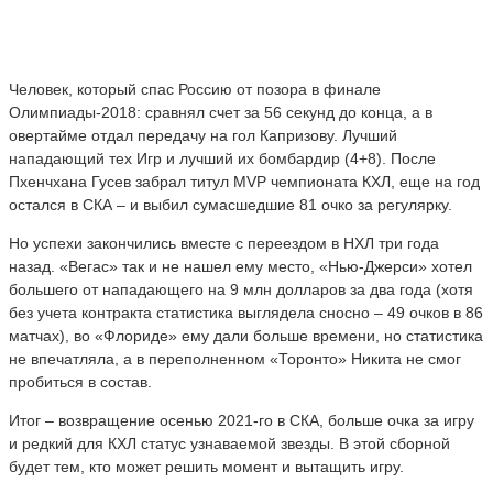
Человек, который спас Россию от позора в финале
Олимпиады-2018: сравнял счет за 56 секунд до конца, а в
овертайме отдал передачу на гол Капризову. Лучший
нападающий тех Игр и лучший их бомбардир (4+8). После
Пхенчхана Гусев забрал титул MVP чемпионата КХЛ, еще на год
остался в СКА – и выбил сумасшедшие 81 очко за регулярку.
Но успехи закончились вместе с переездом в НХЛ три года
назад. «Вегас» так и не нашел ему место, «Нью-Джерси» хотел
большего от нападающего на 9 млн долларов за два года (хотя
без учета контракта статистика выглядела сносно – 49 очков в 86
матчах), во «Флориде» ему дали больше времени, но статистика
не впечатляла, а в переполненном «Торонто» Никита не смог
пробиться в состав.
Итог – возвращение осенью 2021-го в СКА, больше очка за игру
и редкий для КХЛ статус узнаваемой звезды. В этой сборной
будет тем, кто может решить момент и вытащить игру.