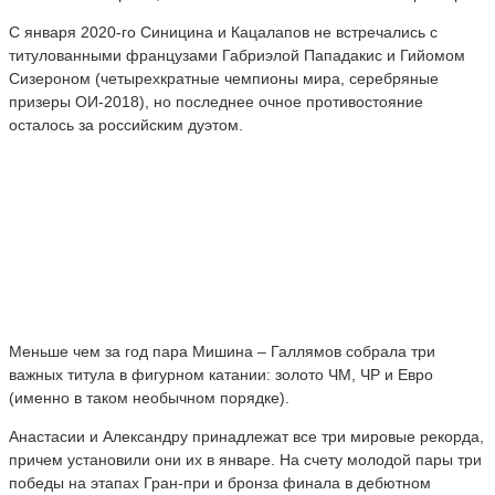
С января 2020-го Синицина и Кацалапов не встречались с
титулованными французами Габриэлой Пападакис и Гийомом
Сизероном (четырехкратные чемпионы мира, серебряные
призеры ОИ-2018), но последнее очное противостояние
осталось за российским дуэтом.
Меньше чем за год пара Мишина – Галлямов собрала три
важных титула в фигурном катании: золото ЧМ, ЧР и Евро
(именно в таком необычном порядке).
Анастасии и Александру принадлежат все три мировые рекорда,
причем установили они их в январе. На счету молодой пары три
победы на этапах Гран-при и бронза финала в дебютном