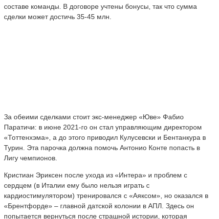
составе команды. В договоре учтены бонусы, так что сумма
сделки может достичь 35-45 млн.
За обеими сделками стоит экс-менеджер «Юве» Фабио
Паратичи: в июне 2021-го он стал управляющим директором
«Тоттенхэма», а до этого приводил Кулусевски и Бентанкура в
Турин. Эта парочка должна помочь Антонио Конте попасть в
Лигу чемпионов.
Кристиан Эриксен после ухода из «Интера» и проблем с
сердцем (в Италии ему было нельзя играть с
кардиостимулятором) тренировался с «Аяксом», но оказался в
«Брентфорде» – главной датской колонии в АПЛ. Здесь он
попытается вернуться после страшной истории, которая