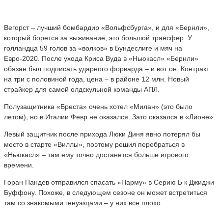
Вегорст – лучший бомбардир «Вольфсбурга», и для «Бернли»,
который борется за выживание, это большой трансфер. У
голландца 59 голов за «волков» в Бундеслиге и мяч на
Евро-2020. После ухода Криса Вуда в «Ньюкасл» «Бернли»
обязан был подписать ударного форварда – и вот он. Контракт
на три с половиной года, цена – в районе 12 млн. Новый
страйкер для самой олдскульной команды АПЛ.
Полузащитника «Бреста» очень хотел «Милан» (это было
летом), но в Италии Февр не оказался. Зато оказался в «Лионе».
Левый защитник после прихода Люки Диня явно потерял бы
место в старте «Виллы», поэтому решил перебраться в
«Ньюкасл» – там ему точно достанется больше игрового
времени.
Горан Пандев отправился спасать «Парму» в Серию Б к Джиджи
Буффону. Похоже, в следующем сезоне он может встретиться
там со знакомыми генуэзцами – у них все плохо.