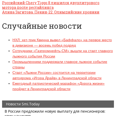
Российский Chery Tiggo 8 лишился двухлитрового
мотора после рестайлинга
Алина Загитова. Пекин-22. Олимпийские хроники
Случайные новости
НХЛ: хет-трик Квинна вывел «Баффало» на первое место
в дивизионе — восемь побед подряд
Сотрудники «Газпромнефть-СМ» вышли на старт главного
лыжного события России
Промышленники поддержали главное лыжное событие
страны
Старт «Лыжни России» состоится на территории
автодрома «Игора Драйв» в Ленинградской области
Ежегодный патриотический марафон «Дорога жизни»
пройдет в Ленинградской области