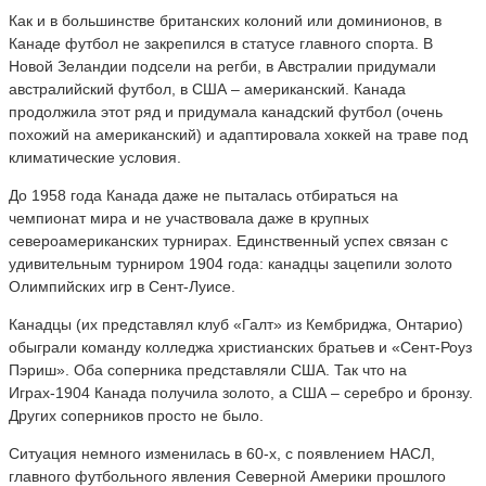
Как и в большинстве британских колоний или доминионов, в
Канаде футбол не закрепился в статусе главного спорта. В
Новой Зеландии подсели на регби, в Австралии придумали
австралийский футбол, в США – американский. Канада
продолжила этот ряд и придумала канадский футбол (очень
похожий на американский) и адаптировала хоккей на траве под
климатические условия.
До 1958 года Канада даже не пыталась отбираться на
чемпионат мира и не участвовала даже в крупных
североамериканских турнирах. Единственный успех связан с
удивительным турниром 1904 года: канадцы зацепили золото
Олимпийских игр в Сент-Луисе.
Канадцы (их представлял клуб «Галт» из Кембриджа, Онтарио)
обыграли команду колледжа христианских братьев и «Сент-Роуз
Пэриш». Оба соперника представляли США. Так что на
Играх-1904 Канада получила золото, а США – серебро и бронзу.
Других соперников просто не было.
Ситуация немного изменилась в 60-х, с появлением НАСЛ,
главного футбольного явления Северной Америки прошлого