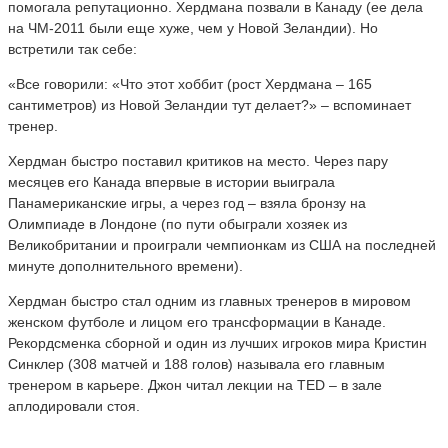
помогала репутационно. Хердмана позвали в Канаду (ее дела
на ЧМ-2011 были еще хуже, чем у Новой Зеландии). Но
встретили так себе:
«Все говорили: «Что этот хоббит (рост Хердмана – 165
сантиметров) из Новой Зеландии тут делает?» – вспоминает
тренер.
Хердман быстро поставил критиков на место. Через пару
месяцев его Канада впервые в истории выиграла
Панамериканские игры, а через год – взяла бронзу на
Олимпиаде в Лондоне (по пути обыграли хозяек из
Великобритании и проиграли чемпионкам из США на последней
минуте дополнительного времени).
Хердман быстро стал одним из главных тренеров в мировом
женском футболе и лицом его трансформации в Канаде.
Рекордсменка сборной и один из лучших игроков мира Кристин
Синклер (308 матчей и 188 голов) называла его главным
тренером в карьере. Джон читал лекции на TED – в зале
аплодировали стоя.