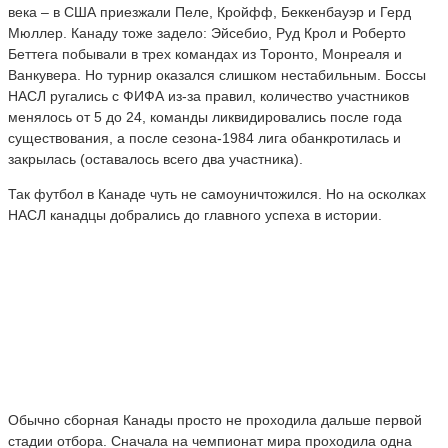
века – в США приезжали Пеле, Кройфф, Беккенбауэр и Герд
Мюллер. Канаду тоже задело: Эйсебио, Руд Крол и Роберто
Беттега побывали в трех командах из Торонто, Монреаля и
Ванкувера. Но турнир оказался слишком нестабильным. Боссы
НАСЛ ругались с ФИФА из-за правил, количество участников
менялось от 5 до 24, команды ликвидировались после года
существования, а после сезона-1984 лига обанкротилась и
закрылась (оставалось всего два участника).
Так футбол в Канаде чуть не самоуничтожился. Но на осколках
НАСЛ канадцы добрались до главного успеха в истории.
Обычно сборная Канады просто не проходила дальше первой
стадии отбора. Сначала на чемпионат мира проходила одна