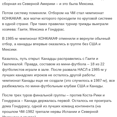
сборная из Северной Америки – и это была Мексика.
Потом систему поменяли. Отбором на ЧМ стал чемпионат
КОНКАКАФ, все матчи которого проходили по круговой системе
в одной стране. При таких правилах турнир трижды выиграли
хозяева: Гаити, Мексика и Гондурас.
В 1985-м чемпионат КОНКАКАФ отменили и вернули обычный
отбор, а канадцы впервые оказались в группе без США и
Мексики.
Казалось, путь открыт. Канадцы расправились с Гаити и
Гватемалой. Правда, составом из мини-футбола – 18 из 22
футболистов играли в зале. После развала НАСЛ в 1985-м у
лучших канадских игроков не осталось другой работы:
чемпионат Канады еще не создали (это случилось в 1987-м), все
разбежались по мини-футбольным клубам США и Канады.
После трех туров финальной группы – против Коста-Рики и
Гондураса – Канада держалась первой. Осталось не проиграть
дома Гондурасу, одной из лучших команд континента (на
прошлом ЧМ-1982 трепали нервы Испании и Северной
Ирландии в группе).