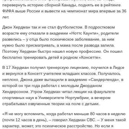
перевернуть историю сборной Канады, поднять ее в рейтинге
ФИФА выше России и вывести на чемпионат мира впервые за 36
лет.
Джон Хердман так и не стал футболистом. В подростковом
возрасте ему отказали в академии «Ноттс Каунти», родители
развелись – у отца было психическое заболевание, за ним
нужно было присматривать, а мама после развода запила.
Поэтому Хердман быстро нашел новую профессию. Он пошел
бесплатно тренировать детей в родном «Консетте».
В 17 Хердман получил тренерскую лицензию, поучился в Лидсе
и вернулся в Консетт учителем младших классов. Получалось
неплохо, Джона даже вытащили в академию «Сандерленда», в
которой он три года работал с молодым Джорданом
Хендерсоном. Утром Хердман читал лекции на факультете
спортивных наук в Университете Нортумбрии, а вечером
отрабатывал озвученные теории на поле с детьми.
«Я не могу вспомнить, когда работал меньше 80 часов в неделю
(почти 12 часов в день), – говорил Хердман CBC. – У меня такой
характер, может, это психическое расстройство. Но если я