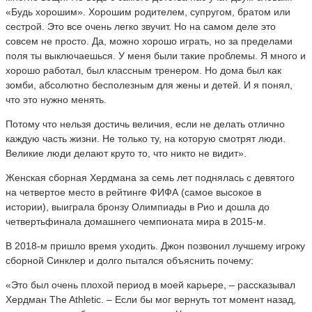
«Будь хорошим». Хорошим родителем, супругом, братом или
сестрой. Это все очень легко звучит. Но на самом деле это
совсем не просто. Да, можно хорошо играть, но за пределами
поля ты выключаешься. У меня были такие проблемы. Я много и
хорошо работал, был классным тренером. Но дома был как
зомби, абсолютно бесполезным для жены и детей. И я понял,
что это нужно менять.
Потому что нельзя достичь величия, если не делать отлично
каждую часть жизни. Не только ту, на которую смотрят люди.
Великие люди делают круто то, что никто не видит».
Женская сборная Хердмана за семь лет поднялась с девятого
на четвертое место в рейтинге ФИФА (самое высокое в
истории), выиграла бронзу Олимпиады в Рио и дошла до
четвертьфинала домашнего чемпионата мира в 2015-м.
В 2018-м пришло время уходить. Джон позвонил лучшему игроку
сборной Синклер и долго пытался объяснить почему:
«Это был очень плохой период в моей карьере, – рассказывал
Хердман The Athletic. – Если бы мог вернуть тот момент назад,