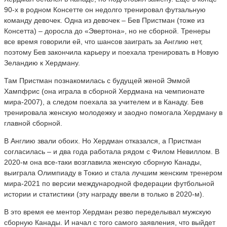
90-х в родном Консетте он недолго тренировал футзальную
команду девочек. Одна из девочек – Бев Пристман (тоже из
Консетта) – доросла до «Эвертона», но не сборной. Тренеры
все время говорили ей, что шансов заиграть за Англию нет,
поэтому Бев закончила карьеру и поехала тренировать в Новую
Зеландию к Хердману.
Там Пристман познакомилась с будущей женой Эммой
Хампфрис (она играла в сборной Хердмана на чемпионате
мира-2007), а следом поехала за учителем и в Канаду. Бев
тренировала женскую молодежку и заодно помогала Хердману в
главной сборной.
В Англию звали обоих. Но Хердман отказался, а Пристман
согласилась – и два года работала рядом с Филом Невиллом. В
2020-м она все-таки возглавила женскую сборную Канады,
выиграла Олимпиаду в Токио и стала лучшим женским тренером
мира-2021 по версии международной федерации футбольной
истории и статистики (эту награду ввели в только в 2020-м).
В это время ее ментор Хердман резво переделывал мужскую
сборную Канады. И начал с того самого заявления, что выйдет