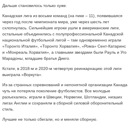
Дальше становилось только хуже.
Канадская лига из восьми команд (на пике – 11), появившаяся
через год после чемпионата мира, уже через шесть лет
схлопнулась. Сильнейшие игроки ушли в американские лиги,
остальные объединились с полупрофессиональной Канадской
национальной футбольной лигой – там одновременно играли
«Торонто Италия», «Торонто Хорватия», «Рома» Сент-Катаринс
и «Монреаль Хорватия», а главными звездами были Рауль и Уго
Марадоны, младшие братья Диего.
Кстати, в 2018-м и 2020-м четвертую реинкарнацию этой лиги
выиграла «Воркута».
Из-за странных соревнований и непонятной организации Канада
чуть не потеряла поколение футболистов. Все молодые
разъехались: играли в Швеции, Норвегии, Шотландии, низших
лигах Англии и сохраняли в сборной силовой оборонительный
стиль.
Лучшие не только сбегали, но и меняли сборную.