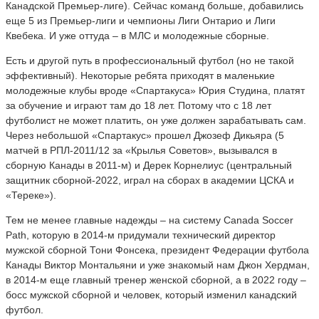
Канадской Премьер-лиге). Сейчас команд больше, добавились
еще 5 из Премьер-лиги и чемпионы Лиги Онтарио и Лиги
Квебека. И уже оттуда – в МЛС и молодежные сборные.
Есть и другой путь в профессиональный футбол (но не такой
эффективный). Некоторые ребята приходят в маленькие
молодежные клубы вроде «Спартакуса» Юрия Студина, платят
за обучение и играют там до 18 лет. Потому что с 18 лет
футболист не может платить, он уже должен зарабатывать сам.
Через небольшой «Спартакус» прошел Джозеф Дикьяра (5
матчей в РПЛ-2011/12 за «Крылья Советов», вызывался в
сборную Канады в 2011-м) и Дерек Корнелиус (центральный
защитник сборной-2022, играл на сборах в академии ЦСКА и
«Тереке»).
Тем не менее главные надежды – на систему Canada Soccer
Path, которую в 2014-м придумали технический директор
мужской сборной Тони Фонсека, президент Федерации футбола
Канады Виктор Монтальяни и уже знакомый нам Джон Хердман,
в 2014-м еще главный тренер женской сборной, а в 2022 году –
босс мужской сборной и человек, который изменил канадский
футбол.