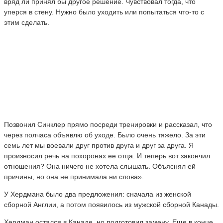
вряд ли принял бы другое решение. Чувствовал тогда, что
уперся в стену. Нужно было уходить или попытаться что-то с
этим сделать.
Позвонил Синклер прямо посреди тренировки и рассказал, что
через полчаса объявлю об уходе. Было очень тяжело. За эти
семь лет мы воевали друг против друга и друг за друга. Я
произносил речь на похоронах ее отца. И теперь вот закончил
отношения? Она ничего не хотела слышать. Объяснял ей
причины, но она не принимала ни слова».
У Хердмана было два предложения: сначала из женской
сборной Англии, а потом появилось из мужской сборной Канады.
Хердман остался в Канаде, но подготовил замену. Еще в конце