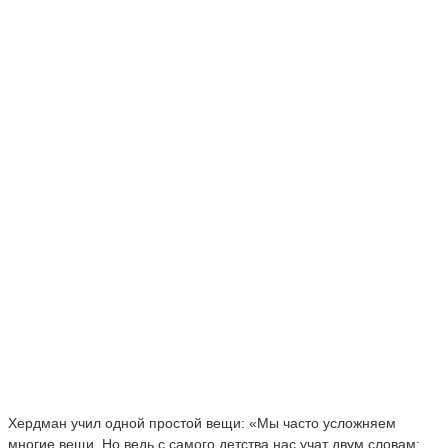
Хердман учил одной простой вещи: «Мы часто усложняем
многие вещи. Но ведь с самого детства нас учат двум словам: