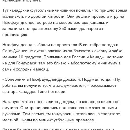
Тут канадские футбольные чиновники поняли, что пришло время
маленькой, но дорогой хитрости. Они решили провести игру на
Ньюфаундленде, острове на северо-востоке Канады, и
заплатили его правительству 250 тысяч долларов за
организацию.
Ньюфаундленд выбрали не просто так. В сентябре погода в
Сент-Джонсе не очень: влажно из-за близости к океану и зябко,
меньше 10 градусов. Привычно для России и Канады, но точно
не для Гондураса: там это близко к абсолютному минимуму в
самый холодный месяц.
«Соперники в Ньюфаундленде дрожали. Подумал тогда: «Ну,
ребята, вы получите то, что заслуживаете», – рассказывает
вратарь канадцев Тино Леттьери.
Накануне матча поле залило дождем, но канадцев ничего не
смутило. Они тренировались в капюшонах и с закатанными
рукавами. Тем временем гондурасцы готовились в спортзале
местной школы по мини-футбольным правилам.
Против Гондураса были не только погодные условия, но и