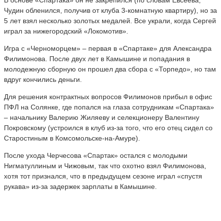
Чудин обленился, получив от клуба 3-комнатную квартиру), но за
5 лет взял несколько золотых медалей. Все украли, когда Сергей
играл за нижегородский «Локомотив».
Игра с «Черноморцем» – первая в «Спартаке» для Александра
Филимонова. После двух лет в Камышине и попадания в
молодежную сборную он прошел два сбора с «Торпедо», но там
вдруг кончились деньги.
Для решения контрактных вопросов Филимонов прибыл в офис
ПФЛ на Солянке, где попался на глаза сотрудникам «Спартака»
– начальнику Валерию Жиляеву и селекционеру Валентину
Покровскому (устроился в клуб из-за того, что его отец сидел со
Старостиным в Комсомольске-на-Амуре).
После ухода Черчесова «Спартак» остался с молодыми
Нигматуллиным и Чижовым, так что охотно взял Филимонова,
хотя тот признался, что в предыдущем сезоне играл «спустя
рукава» из-за задержек зарплаты в Камышине.