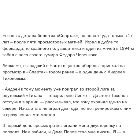
Евсеев с детства болел за «Спартак», но попал туда только в 17
лет – после пяти просмотровых матчей. Играл в дубле то
форварда, то крайнего полузащитника и один из мячей в 1994-м
забил с паса своего кумира Федора Черенкова.
Липко же, вышедший в Нанте в центре обороны, приехал на
просмотр в «Спартак» годом ранее – в один день с Андреем
Тихоновым.
«Андрей к тому моменту уже поиграл во второй лиге за
реутовский «Титан», – говорил мне Липко. – До этого Тихонов
отслужил в армии — рассказывал, что зону охранял где-то на
севере. Из-за этого не играл два года, но по тренировкам с ним
я сразу понял: это мастер.
В первый день просмотра мы играли мини-двусторонку на
полполя. Нам забили, и Дима Попов стал мне пихать. Я — в