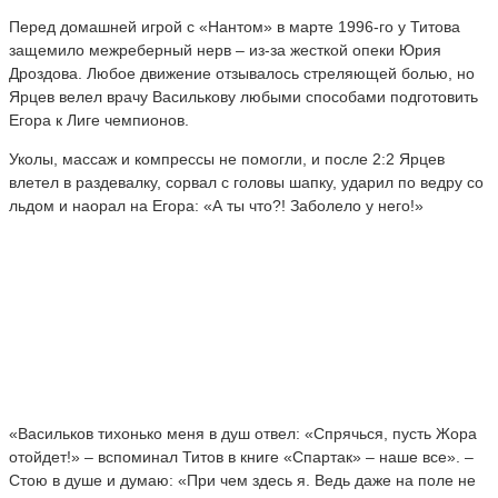
Перед домашней игрой с «Нантом» в марте 1996-го у Титова
защемило межреберный нерв – из-за жесткой опеки Юрия
Дроздова. Любое движение отзывалось стреляющей болью, но
Ярцев велел врачу Василькову любыми способами подготовить
Егора к Лиге чемпионов.
Уколы, массаж и компрессы не помогли, и после 2:2 Ярцев
влетел в раздевалку, сорвал с головы шапку, ударил по ведру со
льдом и наорал на Егора: «А ты что?! Заболело у него!»
«Васильков тихонько меня в душ отвел: «Спрячься, пусть Жора
отойдет!» – вспоминал Титов в книге «Спартак» – наше все». –
Стою в душе и думаю: «При чем здесь я. Ведь даже на поле не