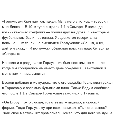
«Горлукович был нам как пахан. Мы у него учились, – говорил
мне Липко. – В 10-м туре сыграли 1:1 в Самаре. В команде
возник какой-то конфликт — пошли друг на друга. К некоторым
футболистам были претензии. Ярцев хотел говорить на
повышенных тонах, но вмешался Горлукович: «Саныч, а ну,
дайте я скажу». И по-мужски объяснил нам, как надо биться за
«Спартак».
На поле и в раздевалке Горлукович был жестким, но менялся,
когда мы собирались на чей-то день рождения. В выходной я
мог с ним и пива выпить».
Евсеев добавил в мемуарах, что с его свадьбы Горлукович уехал
в Тарасовку с восемью бутылками вина. Также Вадим сообщил,
что после 1:1 в Самаре Горлукович закусился с Титовым:
«Он Егору что-то сказал, тот ответил – видимо, в хамской
форме. Тогда Горлук ему при всех напихал: «Ты чего, сынок?
Знай свое место!» Тит промолчал. Понял, что для него же лучше