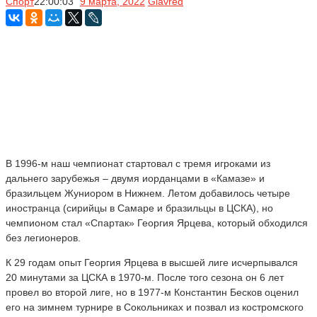
Спорт
22:00:03
9 марта, 2022
Glavred
В 1996-м наш чемпионат стартовал с тремя игроками из
дальнего зарубежья – двумя иорданцами в «Камазе» и
бразильцем Жуниором в Нижнем. Летом добавилось четыре
иностранца (сирийцы в Самаре и бразильцы в ЦСКА), но
чемпионом стал «Спартак» Георгия Ярцева, который обходился
без легионеров.
К 29 годам опыт Георгия Ярцева в высшей лиге исчерпывался
20 минутами за ЦСКА в 1970-м. После того сезона он 6 лет
провел во второй лиге, но в 1977-м Константин Бесков оценил
его на зимнем турнире в Сокольниках и позвал из костромского