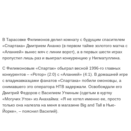
В Тарасовке Филимонов делил комнату с будущим спасителем
«Спартака» Дмитрием Ананко (в первом тайме золотого матча с
«Аланией» вынес мяч с линии ворот), а в первых шести играх
пропустил лишь раз и выиграл конкуренцию у Нигматуллина.
С Филимоновым «Спартак» обыграл весной 1996-го главных
конкурентов – «Ротор» (2:0) с «Аланией» (4:1). В домашней игре
с владикавказцами фанатов «Спартака» побили омоновцы, а
снимавшего это оператора НТВ задержали. Освобождали его
Дмитрий Федоров с Василием Уткиным (одетым в куртку
«Могучих Уток» из Анахайма: «Я не хотел именно ее, просто
только она налезла на меня в магазине Big and Tall в Нью-
Йорке», – пояснил Василий).