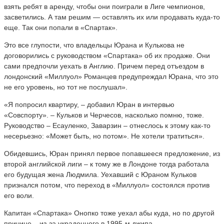
взять ребят в аренду, чтобы они поиграли в Лиге чемпионов,
засветились. А там решим — оставлять их или продавать куда-то
еще. Так они попали в «Спартак».
Это все глупости, что владельцы Юрана и Кулькова не
договорились с руководством «Спартака» об их продаже. Они
сами предпочли уехать в Англию. Причем перед отъездом в
лондонский «Миллуол» Романцев предупреждал Юрана, что это
не его уровень, но тот не послушал».
«Я попросил квартиру, – добавил Юран в интервью
«Совспорту». – Кульков и Черчесов, насколько помню, тоже.
Руководство – Есауленко, Заварзин – отнеслось к этому как-то
несерьезно: «Может быть, но потом». Не хотели тратиться».
Обидевшись, Юран принял первое попавшееся предложение, из
второй английской лиги – к тому же в Лондоне тогда работала
его будущая жена Людмила. Уехавший с Юраном Кульков
признался потом, что переход в «Миллуол» состоялся против
его воли.
Капитан «Спартака» Онопко тоже уехал абы куда, но по другой
причине – из-за украденного в 1995-м джипа.