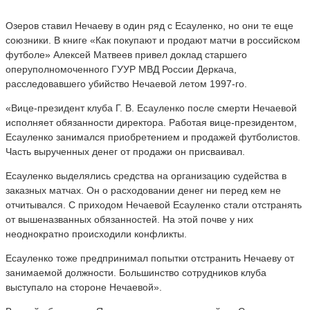
Озеров ставил Нечаеву в один ряд с Есауленко, но они те еще
союзники. В книге «Как покупают и продают матчи в российском
футболе» Алексей Матвеев привел доклад старшего
оперуполномоченного ГУУР МВД России Деркача,
расследовавшего убийство Нечаевой летом 1997-го.
«Вице-президент клуба Г. В. Есауленко после смерти Нечаевой
исполняет обязанности директора. Работая вице-президентом,
Есауленко занимался приобретением и продажей футболистов.
Часть вырученных денег от продажи он присваивал.
Есауленко выделялись средства на организацию судейства в
заказных матчах. Он о расходовании денег ни перед кем не
отчитывался. С приходом Нечаевой Есауленко стали отстранять
от вышеназванных обязанностей. На этой почве у них
неоднократно происходили конфликты.
Есауленко тоже предпринимал попытки отстранить Нечаеву от
занимаемой должности. Большинство сотрудников клуба
выступало на стороне Нечаевой».