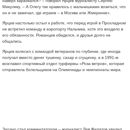
наверх карабкался? – говорил Ярцев журналисту Сергею
Микулику. – А Олегу так нравилось с мальчишками возиться, что
он и не замечал, где играем – в Москве или Жмеринке».
Ярцев настолько остыл к работе, что перед игрой в Прохладном
не встретил команду в аэропорту Нальчика, хотя это входило в
его обязанности. Романцев обиделся, и друзья долго не
общались.
Ярцев колесил с командой ветеранов по глубинке, где иногда
получал вместо денег тушенку, сахар и сгущенку, а в 1991-м
возглавил спортивный отдел турфирмы «Роза ветров», которая
отправляла болельщиков на Олимпиады и чемпионаты мира.
Заодно стал комментатором – журналист Лев Филатов хвалил