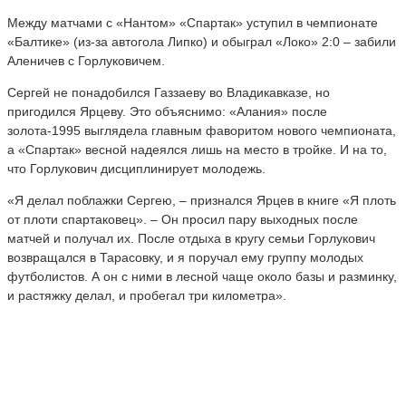
Между матчами с «Нантом» «Спартак» уступил в чемпионате
«Балтике» (из-за автогола Липко) и обыграл «Локо» 2:0 – забили
Аленичев с Горлуковичем.
Сергей не понадобился Газзаеву во Владикавказе, но
пригодился Ярцеву. Это объяснимо: «Алания» после
золота-1995 выглядела главным фаворитом нового чемпионата,
а «Спартак» весной надеялся лишь на место в тройке. И на то,
что Горлукович дисциплинирует молодежь.
«Я делал поблажки Сергею, – признался Ярцев в книге «Я плоть
от плоти спартаковец». – Он просил пару выходных после
матчей и получал их. После отдыха в кругу семьи Горлукович
возвращался в Тарасовку, и я поручал ему группу молодых
футболистов. А он с ними в лесной чаще около базы и разминку,
и растяжку делал, и пробегал три километра».