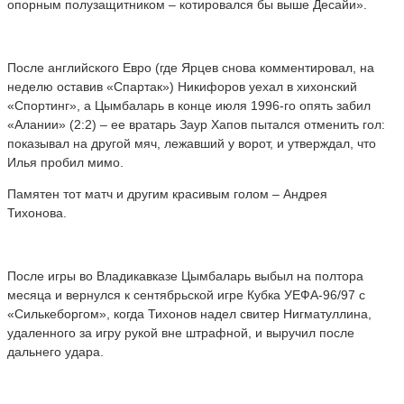
опорным полузащитником – котировался бы выше Десайи».
После английского Евро (где Ярцев снова комментировал, на
неделю оставив «Спартак») Никифоров уехал в хихонский
«Спортинг», а Цымбаларь в конце июля 1996-го опять забил
«Алании» (2:2) – ее вратарь Заур Хапов пытался отменить гол:
показывал на другой мяч, лежавший у ворот, и утверждал, что
Илья пробил мимо.
Памятен тот матч и другим красивым голом – Андрея
Тихонова.
После игры во Владикавказе Цымбаларь выбыл на полтора
месяца и вернулся к сентябрьской игре Кубка УЕФА-96/97 с
«Силькеборгом», когда Тихонов надел свитер Нигматуллина,
удаленного за игру рукой вне штрафной, и выручил после
дальнего удара.