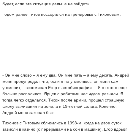
будет, если эта ситуация дальше не зайдет».
Годом ранее Титов поссорился на тренировке с Тихоновым.
«Он мне слово – я ему два. Он мне пять – я ему десять. Андрей
меня предупредил, что, если я не угомонюсь, он меня сам
угомонит, – вспоминал Егор в автобиографии. – Я от этого еще
больше распалился. Ярцев с ребятами нас чудом разняли. Я
тогда легко отделался. Тихон после армии, прошел страшную
школу выживания на зоне, а я 19-летний салага. Конечно,
Андрей меня закопал бы».
Тихонов с Титовым сблизились в 1998-м, когда на двое суток
зависли в казино (с перерывами на сон в машине). Егор вдрызг