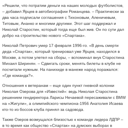
«Решили, что потратим деньги на наших молодых футболистов,
– добавил Ярцев в автобиографии Романцева. – Практически за
два часа подписали соглашения с Тихоновым, Аленичевым,
Титовым, Ананко и многими другими. Этот шаг поддержал и
Николай Старостин, который тогда еще был жив. Он по сути дал
добро на строительство нового «Спартака».
Николай Петрович умер 17 февраля 1996-го. «В день смерти
деда «Спартак», который тренировал уже Ярцев, находился в
Москве, а потом улетел на сборы, – вспоминал внук Старостина
Михаил Ширинян. – Сдвигать сроки, менять билеты в клубе не
посчитали нужным. На панихиде в манеже народ поражался:
«Где команда?».
Отношения к ветеранам – еще один пункт гневной колонки
Николая Озерова для «Известий»: ведь Николая Старостина
решением гендиректора Ларисы Нечаевой пересаживали с BMW
на «Жигули», а олимпийского чемпиона-1956 Анатолия Исаева
кто-то из боссов клуба принял за садовода.
Также Озеров возмущался близостью к команде лидера ЛДПР –
в то время как общество «Спартак» на думских выборах в