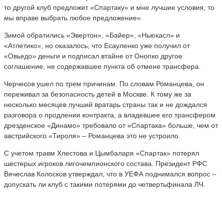
то другой клуб предложит «Спартаку» и мне лучшие условия, то
мы вправе выбрать любое предложение».
Зимой обратились «Эвертон», «Байер», «Ньюкасл» и
«Атлетико», но оказалось, что Есауленко уже получил от
«Овьедо» деньги и подписал втайне от Онопко другое
соглашение, не содержавшее пункта об отмене трансфера.
Черчесов ушел по трем причинам. По словам Романцева, он
переживал за безопасность детей в Москве. К тому же за
несколько месяцев лучший вратарь страны так и не дождался
разговора о продлении контракта, а владевшее его трансфером
дрезденское «Динамо» требовало от «Спартака» больше, чем от
австрийского «Тироля» – Романцева это не устроило.
С учетом травм Хлестова и Цымбаларя «Спартак» потерял
шестерых игроков лигочемпионского состава. Президент РФС
Вячеслав Колосков утверждал, что в УЕФА поднимался вопрос –
допускать ли клуб с такими потерями до четвертьфинала ЛЧ.