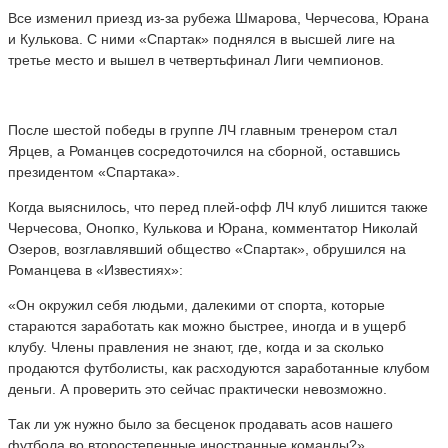
Все изменил приезд из-за рубежа Шмарова, Черчесова, Юрана
и Кулькова. С ними «Спартак» поднялся в высшей лиге на
третье место и вышел в четвертьфинал Лиги чемпионов.
После шестой победы в группе ЛЧ главным тренером стал
Ярцев, а Романцев сосредоточился на сборной, оставшись
президентом «Спартака».
Когда выяснилось, что перед плей-офф ЛЧ клуб лишится также
Черчесова, Онопко, Кулькова и Юрана, комментатор Николай
Озеров, возглавлявший общество «Спартак», обрушился на
Романцева в «Известиях»:
«Он окружил себя людьми, далекими от спорта, которые
стараются заработать как можно быстрее, иногда и в ущерб
клубу. Члены правления не знают, где, когда и за сколько
продаются футболисты, как расходуются заработанные клубом
деньги. А проверить это сейчас практически невозможно.
Так ли уж нужно было за бесценок продавать асов нашего
футбола во второстепенные иностранные команды?»