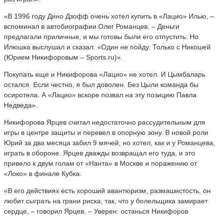
«В 1996 году Дино Дзофф очень хотел купить в «Лацио» Илью, –
вспоминал в автобиографии Олег Романцев. – Деньги
предлагали приличные, и мы готовы были его отпустить. Но
Илюшка выслушал и сказал: «Один не пойду. Только с Никошей
(Юрием Никифоровым – Sports.ru)».
Покупать еще и Никифорова «Лацио» не хотел. И Цымбаларь
остался. Если честно, я был доволен. Без Цыли команда бы
осиротела. А «Лацио» вскоре позвал на эту позицию Павла
Недведа».
Никифорова Ярцев считал недостаточно рассудительным для
игры в центре защиты и перевел в опорную зону. В новой роли
Юрий за два месяца забил 9 мячей, но хотел, как и у Романцева,
играть в обороне. Ярцев дважды возвращал его туда, и это
привело к двум голам от «Нанта» в Москве и поражению от
«Локо» в финале Кубка.
«В его действиях есть хороший авантюризм, размашистость, он
любит сыграть на грани риска, так, что у болельщика замирает
сердце, – говорил Ярцев. – Уверен: останься Никифоров