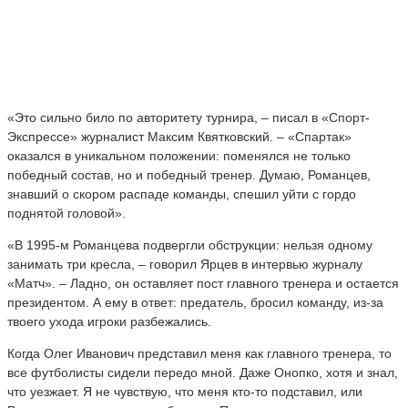
«Это сильно било по авторитету турнира, – писал в «Спорт-
Экспрессе» журналист Максим Квятковский. – «Спартак»
оказался в уникальном положении: поменялся не только
победный состав, но и победный тренер. Думаю, Романцев,
знавший о скором распаде команды, спешил уйти с гордо
поднятой головой».
«В 1995-м Романцева подвергли обструкции: нельзя одному
занимать три кресла, – говорил Ярцев в интервью журналу
«Матч». – Ладно, он оставляет пост главного тренера и остается
президентом. А ему в ответ: предатель, бросил команду, из-за
твоего ухода игроки разбежались.
Когда Олег Иванович представил меня как главного тренера, то
все футболисты сидели передо мной. Даже Онопко, хотя и знал,
что уезжает. Я не чувствую, что меня кто-то подставил, или