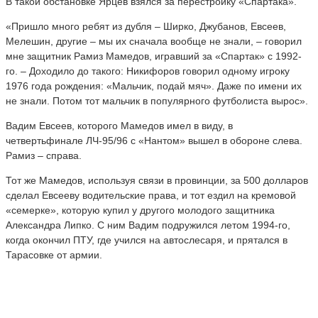
В такой обстановке Ярцев взялся за перестройку «Спартака».
«Пришло много ребят из дубля – Ширко, Джубанов, Евсеев,
Мелешин, другие – мы их сначала вообще не знали, – говорил
мне защитник Рамиз Мамедов, игравший за «Спартак» с 1992-
го. – Доходило до такого: Никифоров говорил одному игроку
1976 года рождения: «Мальчик, подай мяч». Даже по имени их
не знали. Потом тот мальчик в популярного футболиста вырос».
Вадим Евсеев, которого Мамедов имел в виду, в
четвертьфинале ЛЧ-95/96 с «Нантом» вышел в обороне слева.
Рамиз – справа.
Тот же Мамедов, используя связи в провинции, за 500 долларов
сделал Евсееву водительские права, и тот ездил на кремовой
«семерке», которую купил у другого молодого защитника
Александра Липко. С ним Вадим подружился летом 1994-го,
когда окончил ПТУ, где учился на автослесаря, и прятался в
Тарасовке от армии.