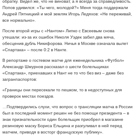
обратку. Видел же, что не виноват, а я всегда за справедливость.
Попов удивился: «Ты чего, молодой?» Меня тогда поддержали
Андрей Пятницкий и мой земляк Игорь Ледяхов: «Не переживай,
все нормально».
После второй игры с «Нантом» Липко с Евсеевым снова
утешали: из-за их ошибок Николя Уэдек забил два мяча,
обесценив дубль Никифорова. Ничья в Москве означала вылет
«Спартака» – после 0:2 в Нанте.
В репортаже о гостевом матче для еженедельника «Футбол»
Александр Шмурнов рассказал о шести болельщиках
«Спартака», приехавших в Нант не то что без виз – даже без
загранпаспортов:
«Границы они пересекали то пешком, то в недоступных для
проверок местах поездов.
…Подтвердились слухи, что вопрос о трансляции матча в России
был в последний момент решен не без помощи президента – в
знак признательности один болельщик приобрел в магазине
резиновую маску Бориса Ельцина и разгуливал в ней перед
матчем, приводя в восторг французскую публику».