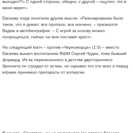
выходил?!» С одной стороны, обидно, с другой – ощутил, что в
меня верят».
Евсеева тогда посетили другие мысли. «Разочарование было
такое, что я думал: все пропало, все кончено, – признался
Вадим в автобиографии. – С игрой за основу можно
попрощаться, сейчас на мне поставят крест».
На следующий матч – против «Черноморца» (1:0) – вместо
Евсеева вышел воспитанник ФШМ Сергей Чудин, тоже бывший
форвард. Из-за перенесенного в детстве двустороннего
бронхита он страдал от астмы, но скрывал это ото всех и перед
играми принимал препараты от аллергии.
В основе «Спартака» он не закрепился (по словам Евсеева,