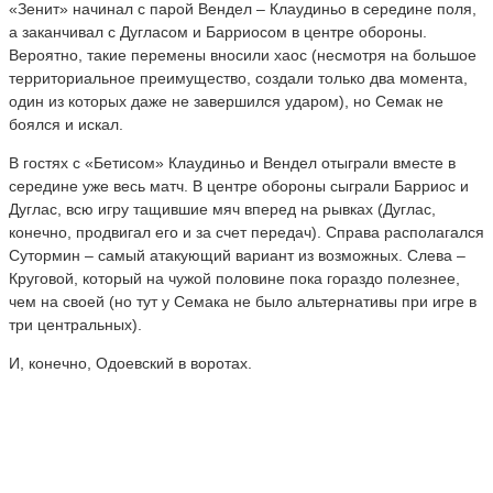
«Зенит» начинал с парой Вендел – Клаудиньо в середине поля,
а заканчивал с Дугласом и Барриосом в центре обороны.
Вероятно, такие перемены вносили хаос (несмотря на большое
территориальное преимущество, создали только два момента,
один из которых даже не завершился ударом), но Семак не
боялся и искал.
В гостях с «Бетисом» Клаудиньо и Вендел отыграли вместе в
середине уже весь матч. В центре обороны сыграли Барриос и
Дуглас, всю игру тащившие мяч вперед на рывках (Дуглас,
конечно, продвигал его и за счет передач). Справа располагался
Сутормин – самый атакующий вариант из возможных. Слева –
Круговой, который на чужой половине пока гораздо полезнее,
чем на своей (но тут у Семака не было альтернативы при игре в
три центральных).
И, конечно, Одоевский в воротах.