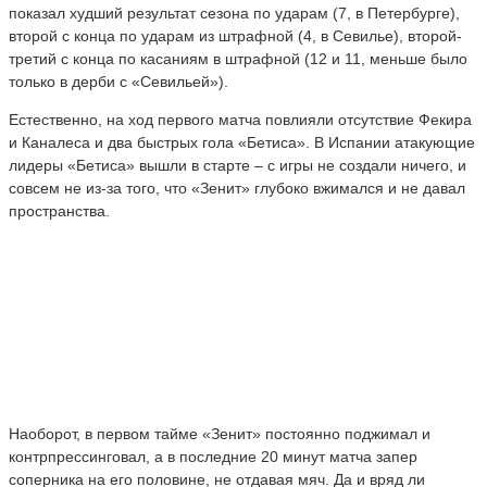
показал худший результат сезона по ударам (7, в Петербурге),
второй с конца по ударам из штрафной (4, в Севилье), второй-
третий с конца по касаниям в штрафной (12 и 11, меньше было
только в дерби с «Севильей»).
Естественно, на ход первого матча повлияли отсутствие Фекира
и Каналеса и два быстрых гола «Бетиса». В Испании атакующие
лидеры «Бетиса» вышли в старте – с игры не создали ничего, и
совсем не из-за того, что «Зенит» глубоко вжимался и не давал
пространства.
Наоборот, в первом тайме «Зенит» постоянно поджимал и
контрпрессинговал, а в последние 20 минут матча запер
соперника на его половине, не отдавая мяч. Да и вряд ли