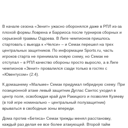
В начале сезона «Зенит» ужасно оборонялся даже в РПЛ из-за
плохой формы Ловрена и Барриоса после турниров сборных и
серьезной травмы Оздоева. В Лиге чемпионов пришлось
стартовать с выезда к «Челси» – и Семак перешел на трех
центральных защитников. По информации Sports.ru, часть
игроков старта не принимала новую схему, но Семак не
отступал – в РПЛ качество обороны просто выросло, а в Лиге
чемпионов «Зенит» провалился сзади только в гостях с
«Ювентусом» (2:4).
К домашнему «Мальме» Семак придумал гибридную схему. При
позиционной атаке левый защитник Дуглас Сантос уходил в
центр поля, освобождая край для Ракицкого и позволяя Кузяеву
(в той игре номинально – центральный полузащитник)
врываться в свободные зоны впереди.
Дома против «Бетиса» Семак трижды менял расстановку,
каждый раз делая ее все более атакующей. Второй тайм