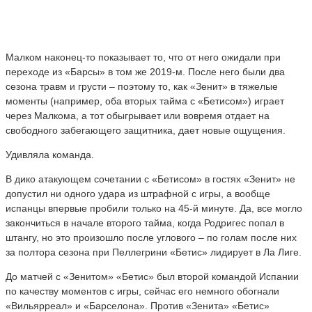
Малком наконец-то показывает то, что от него ожидали при
переходе из «Барсы» в том же 2019-м. После него были два
сезона травм и грусти – поэтому то, как «Зенит» в тяжелые
моменты (например, оба вторых тайма с «Бетисом») играет
через Малкома, а тот обыгрывает или вовремя отдает на
свободного забегающего защитника, дает новые ощущения.
Удивляла команда.
В дико атакующем сочетании с «Бетисом» в гостях «Зенит» не
допустил ни одного удара из штрафной с игры, а вообще
испанцы впервые пробили только на 45-й минуте. Да, все могло
закончиться в начале второго тайма, когда Родригес попал в
штангу, но это произошло после углового – по голам после них
за полтора сезона при Пеллегрини «Бетис» лидирует в Ла Лиге.
До матчей с «Зенитом» «Бетис» был второй командой Испании
по качеству моментов с игры, сейчас его немного обогнали
«Вильярреал» и «Барселона». Против «Зенита» «Бетис»