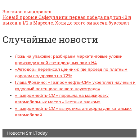
Зюганов выздоровел
Новый прорыв Сафиуллина: первая победа над топ-10 и
выход в 1/2 в Марселе. Хотя до этого он месяц буксовал
Случайные новости
Ложь на упаковке: разбираем маркетинговые уловки
производителей светодиодных ламп H4
«Автодор» переписал ценники: где проезд по платным
дорогам подорожал на 72%
Глава Фрязино: «Газпромнефть-СМ» укрепляет научный и
кадровый потенциал нашего наукограда»
«Газпромнефть-СМ» перешла на маркировку
автомобильных масел «Честным знаком»
«Газпромнефть-СМ» выпустила антифриз для китайских
автомобилей