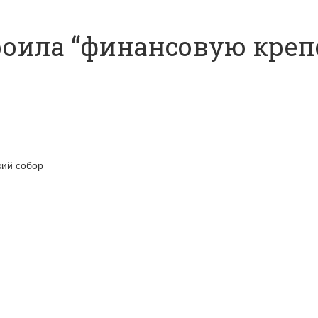
троила “финансовую кре
кий собор