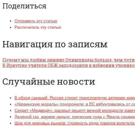
Поделиться
Отправить эту статью
Распечатать эту статью
Навигация по записям
Почему мы любим зимние Олимпиады больше, чем летние
В Иркутске учителя ОБЖ заподозрили в избиении ученико
Случайные новости
В обход санкций: Россия строит транспортную артерию ми
«Украинскую мораль» похоронили: в ЕС взбунтовались от с
Секрет «Медведя»: раскрыт рецепт вечной молодости раке
Ледяной газ, жаркие деньги: греческие суда с Ямала срыва
Шок для мировых рынков: стоимость ряда товаров взлетела