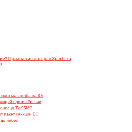
? Признания авторов Sports.ru
в
рового масштаба на Юг
анкций против России
тоносца Ту-95МС
ют пакет санкций ЕС
 до небес