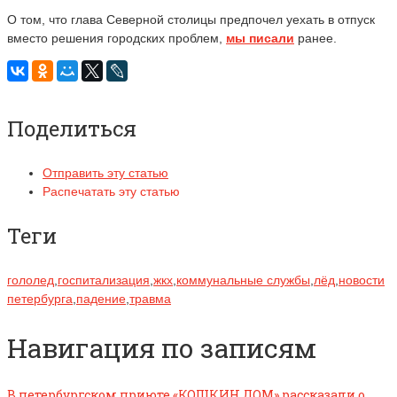
О том, что глава Северной столицы предпочел уехать в отпуск
вместо решения городских проблем,
мы писали
ранее.
Поделиться
Отправить эту статью
Распечатать эту статью
Теги
гололед
,
госпитализация
,
жкх
,
коммунальные службы
,
лёд
,
новости
петербурга
,
падение
,
травма
Навигация по записям
В петербургском приюте «КОШКИН ДОМ» рассказали о