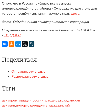
О том, что в России приблизились к выпуску
импортозамещённого лайнера «Суперджет», двигатель для
которого прошёл испытания, можно узнать
здесь
.
Фото: Объединённая авиастроительная корпорация
Оперативные новости в вашем мобильном: «ОН НЬЮС»
в
ВК
/
ДЗЕН
Поделиться
Отправить эту статью
Распечатать эту статью
Теги
авиапром
,
авиация россии
,
алиханов
,
гражданская
авиация
,
импортозамещение
,
каз
,
казанский