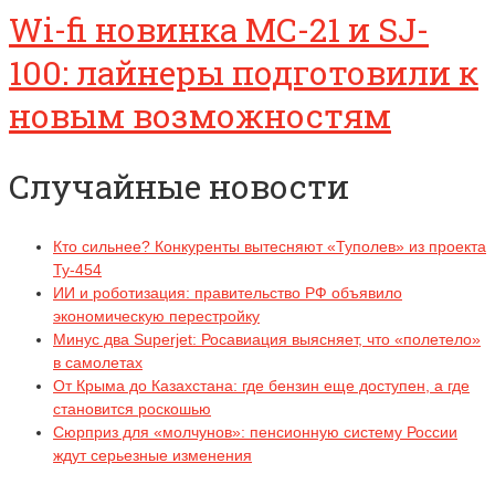
Wi-fi новинка МС-21 и SJ-
100: лайнеры подготовили к
новым возможностям
Случайные новости
Кто сильнее? Конкуренты вытесняют «Туполев» из проекта
Ту-454
ИИ и роботизация: правительство РФ объявило
экономическую перестройку
Минус два Superjet: Росавиация выясняет, что «полетело»
в самолетах
От Крыма до Казахстана: где бензин еще доступен, а где
становится роскошью
Сюрприз для «молчунов»: пенсионную систему России
ждут серьезные изменения