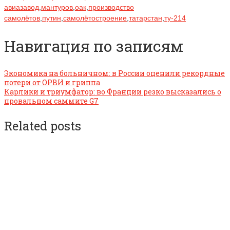
авиазавод
,
мантуров
,
оак
,
производство
самолётов
,
путин
,
самолётостроение
,
татарстан
,
ту-214
Навигация по записям
Экономика на больничном: в России оценили рекордные
потери от ОРВИ и гриппа
Карлики и триумфатор: во Франции резко высказались о
провальном саммите G7
Related posts