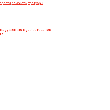
корости
,
самокаты
,
тротуары
ц нарушению прав ветеранов
ом