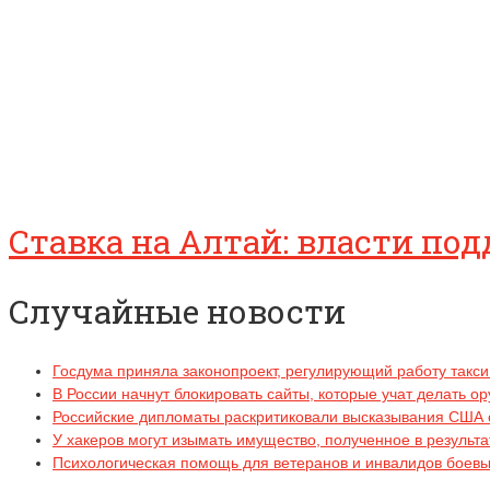
Ставка на Алтай: власти п
Случайные новости
Госдума приняла законопроект, регулирующий работу такси
В России начнут блокировать сайты, которые учат делать о
Российские дипломаты раскритиковали высказывания США 
У хакеров могут изымать имущество, полученное в результ
Психологическая помощь для ветеранов и инвалидов боевых