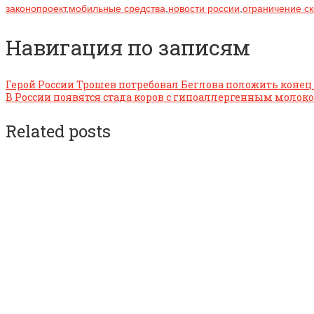
законопроект
,
мобильные средства
,
новости россии
,
ограничение с
Навигация по записям
Герой России Трошев потребовал Беглова положить коне
В России появятся стада коров с гипоаллергенным молок
Related posts