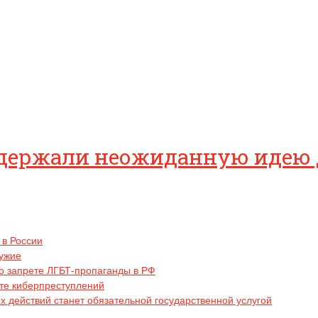
оддержали неожиданную идею 
 в России
ружие
о запрете ЛГБТ-пропаганды в РФ
ате киберпреступлений
 действий станет обязательной государственной услугой