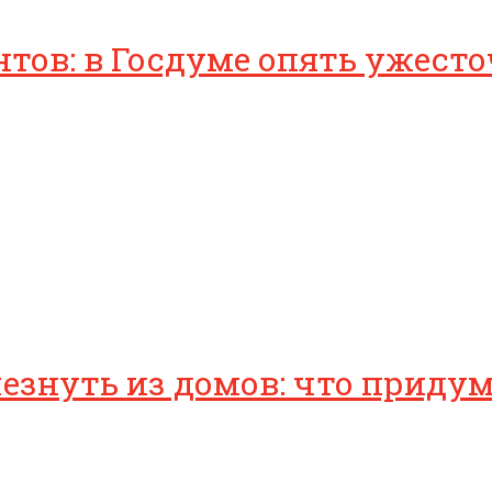
нтов: в Госдуме опять ужест
езнуть из домов: что приду