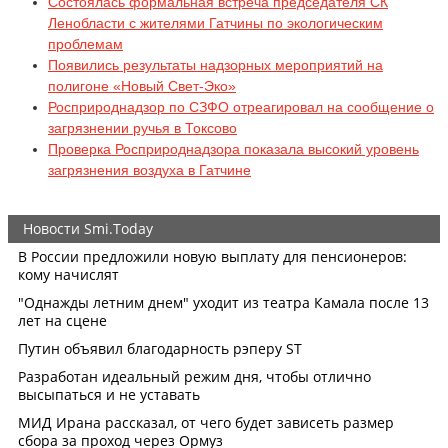
Состоялась формальная встреча председателя СК
Ленобласти с жителями Гатчины по экологическим
проблемам
Появились результаты надзорных мероприятий на
полигоне «Новый Свет-Эко»
Росприроднадзор по СЗФО отреагировал на сообщение о
загрязнении ручья в Токсово
Проверка Росприроднадзора показала высокий уровень
загрязнения воздуха в Гатчине