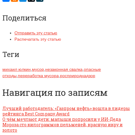
Поделиться
Отправить эту статью
Распечатать эту статью
Теги
михаил юлкин
,
мусор
,
незаконная свалка
,
опасные
отходы
,
переработка мусора
,
росприроднадзор
Навигация по записям
Лучший работодатель: «Газпром нефть» вошла в лидеры
рейтинга Best Company Award
О чём мечтают дети: малыши попросили у ИИ-Деда
Мороза сто килограммов пельменей, красную икру и
золото