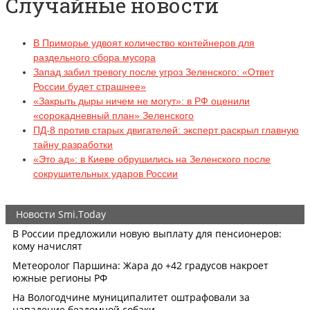
Случайные новости
В Приморье удвоят количество контейнеров для
раздельного сбора мусора
Запад забил тревогу после угроз Зеленского: «Ответ
России будет страшнее»
«Закрыть дыры ничем не могут»: в РФ оценили
«сорокадневный план» Зеленского
ПД-8 против старых двигателей: эксперт раскрыл главную
тайну разработки
«Это ад»: в Киеве обрушились на Зеленского после
сокрушительных ударов России