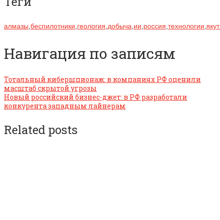
Теги
алмазы
,
беспилотники
,
геология
,
добыча
,
ии
,
россия
,
технологии
,
яку
Навигация по записям
Тотальный кибершпионаж: в компаниях РФ оценили
масштаб скрытой угрозы
Новый российский бизнес-джет: в РФ разработали
конкурента западным лайнерам
Related posts