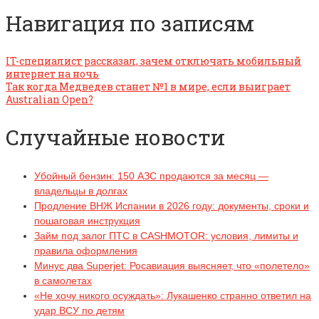
Навигация по записям
IT-специалист рассказал, зачем отключать мобильный
интернет на ночь
Так когда Медведев станет №1 в мире, если выиграет
Australian Open?
Случайные новости
Убойный бензин: 150 АЗС продаются за месяц —
владельцы в долгах
Продление ВНЖ Испании в 2026 году: документы, сроки и
пошаговая инструкция
Займ под залог ПТС в CASHMOTOR: условия, лимиты и
правила оформления
Минус два Superjet: Росавиация выясняет, что «полетело»
в самолетах
«Не хочу никого осуждать»: Лукашенко странно ответил на
удар ВСУ по детям