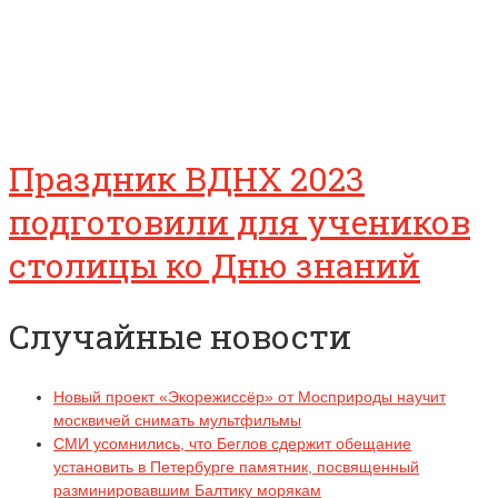
Праздник ВДНХ 2023
подготовили для учеников
столицы ко Дню знаний
Случайные новости
Новый проект «Экорежиссёр» от Мосприроды научит
москвичей снимать мультфильмы
СМИ усомнились, что Беглов сдержит обещание
установить в Петербурге памятник, посвященный
разминировавшим Балтику морякам