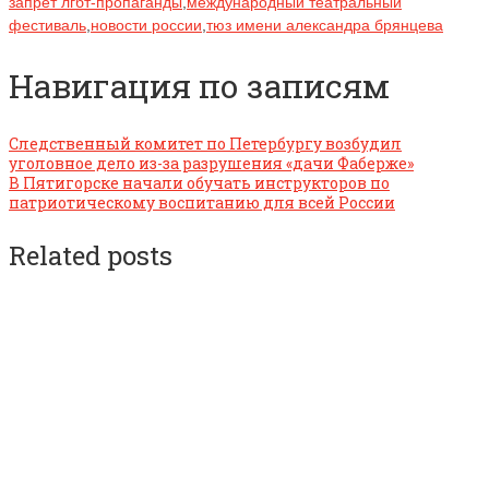
запрет лгбт-пропаганды
,
международный театральный
фестиваль
,
новости россии
,
тюз имени александра брянцева
Навигация по записям
Следственный комитет по Петербургу возбудил
уголовное дело из-за разрушения «дачи Фаберже»
В Пятигорске начали обучать инструкторов по
патриотическому воспитанию для всей России
Related posts