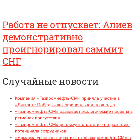
Работа не отпускает: Алиев
демонстративно
проигнорировал саммит
СНГ
Случайные новости
Компания «Газпромнефть-СМ» приняла участие в
«Диктанте Победы» как официальная площадка
«Газпромнефть-СМ» развивает экологические проекты в
регионах присутствия
«Газпромнефть-СМ» реализует стратегию по развитию
потенциала сотрудников
«Ярмарка успешных практик» от «Газпромнефть-СМ» в