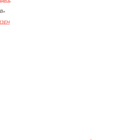
здесь
.
ОВ»
ЗЕН