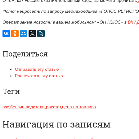
О том, как Россию охватил топливный хаос, вы можете прочитать
Фото: нейросеть по запросу медиахолдинга «ГОЛОС РЕГИОН
Оперативные новости в вашем мобильном: «ОН НЬЮС» в
ВК
/
Д
Поделиться
Отправить эту статью
Распечатать эту статью
Теги
азс
,
бензин
,
водители
,
росстат
,
цена на топливо
Навигация по записям