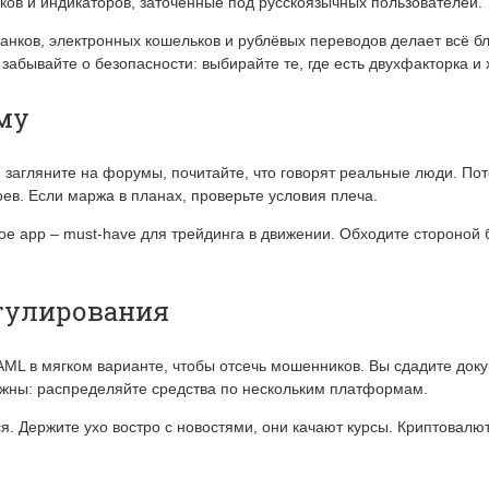
ков и индикаторов, заточенные под русскоязычных пользователей.
банков, электронных кошельков и рублёвых переводов делает всё б
забывайте о безопасности: выбирайте те, где есть двухфакторка и
му
ы: загляните на форумы, почитайте, что говорят реальные люди. По
ев. Если маржа в планах, проверьте условия плеча.
ое app – must-have для трейдинга в движении. Обходите стороной
егулирования
и AML в мягком варианте, чтобы отсечь мошенников. Вы сдадите д
ожны: распределяйте средства по нескольким платформам.
. Держите ухо востро с новостями, они качают курсы. Криптовалюта 