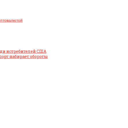
иптовалютой
ади истребителей США
порт набирает обороты