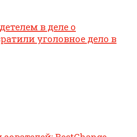
етелем в деле о
вратили уголовное дело в
зователей: BestChange