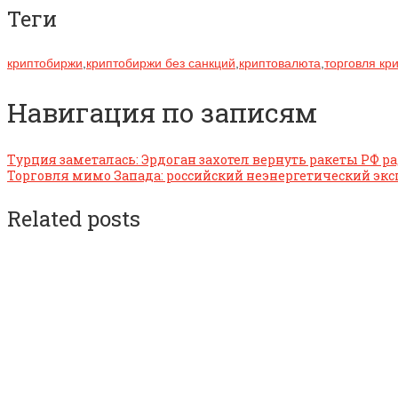
Теги
криптобиржи
,
криптобиржи без санкций
,
криптовалюта
,
торговля кр
Навигация по записям
Турция заметалась: Эрдоган захотел вернуть ракеты РФ р
Торговля мимо Запада: российский неэнергетический экс
Related posts