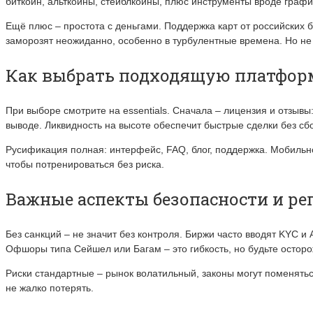
биткоин, альткоины, стейблкоины, плюс инструменты вроде графи
Ещё плюс – простота с деньгами. Поддержка карт от российских 
заморозят неожиданно, особенно в турбулентные времена. Но не 
Как выбрать подходящую платфор
При выборе смотрите на essentials. Сначала – лицензия и отзыв
выводе. Ликвидность на высоте обеспечит быстрые сделки без сбо
Русификация полная: интерфейс, FAQ, блог, поддержка. Мобильн
чтобы потренироваться без риска.
Важные аспекты безопасности и р
Без санкций – не значит без контроля. Биржи часто вводят KYC 
Офшоры типа Сейшел или Багам – это гибкость, но будьте остор
Риски стандартные – рынок волатильный, законы могут поменяться
не жалко потерять.