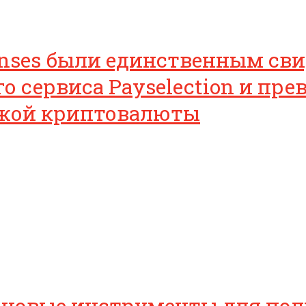
nses были единственным свид
 сервиса Payselection и пре
жой криптовалюты
новые инструменты для поль