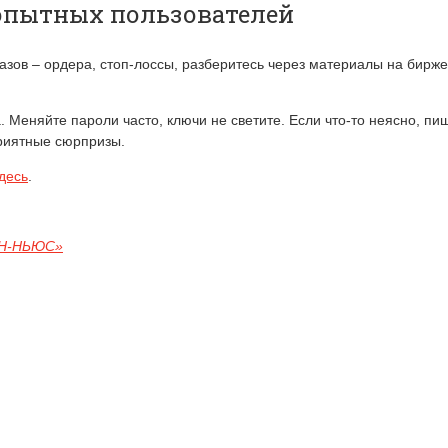
опытных пользователей
 азов – ордера, стоп-лоссы, разберитесь через материалы на бирж
еняйте пароли часто, ключи не светите. Если что-то неясно, пиши
риятные сюрпризы.
десь
.
ОН-НЬЮС»