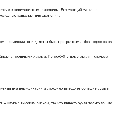
лизким к повседневным финансам. Без санкций счета не
 холодные кошельки для хранения.
том – комиссии, они должны быть прозрачными, без подвохов на
 биржи с прошлыми хаками. Попробуйте демо-аккаунт сначала,
окументы для верификации и спокойно выводите большие суммы.
– штука с высоким риском, так что инвестируйте только то, что