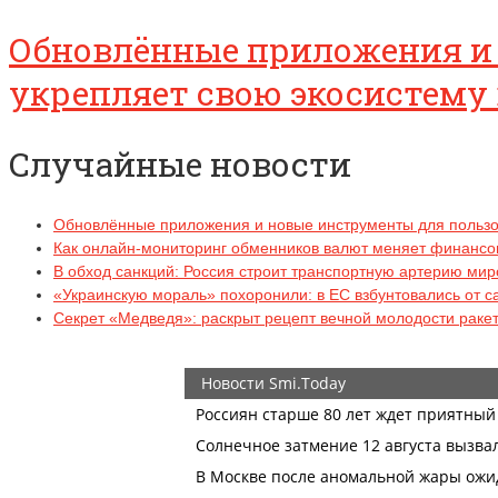
Обновлённые приложения и 
укрепляет свою экосистему 
Случайные новости
Обновлённые приложения и новые инструменты для пользов
Как онлайн-мониторинг обменников валют меняет финанс
В обход санкций: Россия строит транспортную артерию ми
«Украинскую мораль» похоронили: в ЕС взбунтовались от с
Секрет «Медведя»: раскрыт рецепт вечной молодости раке