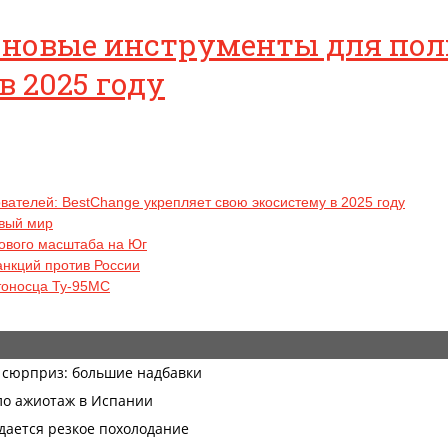
новые инструменты для поль
в 2025 году
ателей: BestChange укрепляет свою экосистему в 2025 году
овый мир
рового масштаба на Юг
анкций против России
тоносца Ту-95МС