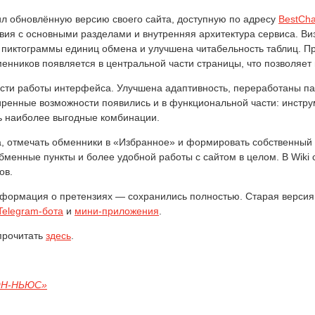
ил обновлённую версию своего сайта, доступную по адресу
BestCha
вия с основными разделами и внутренняя архитектура сервиса. Ви
иктограммы единиц обмена и улучшена читабельность таблиц. Пр
енников появляется в центральной части страницы, что позволяет
ости работы интерфейса. Улучшена адаптивность, переработаны па
иренные возможности появились и в функциональной части: инстр
ь наиболее выгодные комбинации.
, отмечать обменники в «Избранное» и формировать собственный 
обменные пункты и более удобной работы с сайтом в целом. В Wik
ов.
нформация о претензиях — сохранились полностью. Старая версия 
Telegram-бота
и
мини-приложения
.
 прочитать
здесь
.
ОН-НЬЮС»