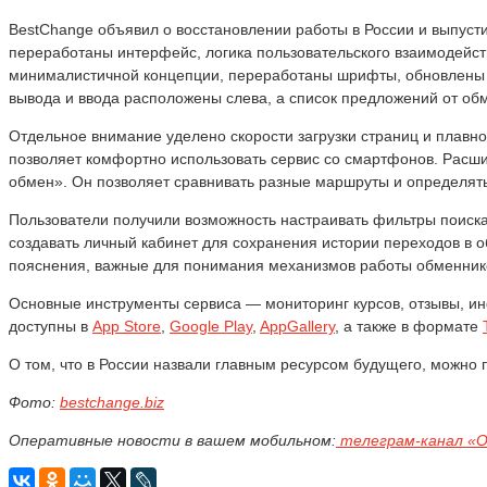
BestChange объявил о восстановлении работы в России и выпуст
переработаны интерфейс, логика пользовательского взаимодейст
минималистичной концепции, переработаны шрифты, обновлены п
вывода и ввода расположены слева, а список предложений от обм
Отдельное внимание уделено скорости загрузки страниц и плавн
позволяет комфортно использовать сервис со смартфонов. Расш
обмен». Он позволяет сравнивать разные маршруты и определят
Пользователи получили возможность настраивать фильтры поиска
создавать личный кабинет для сохранения истории переходов в 
пояснения, важные для понимания механизмов работы обменник
Основные инструменты сервиса — мониторинг курсов, отзывы, и
доступны в
App Store
,
Google Play
,
AppGallery
, а также в формате
О том, что в России назвали главным ресурсом будущего, можно
Фото:
bestchange.biz
Оперативные новости в вашем мобильном:
телеграм-канал «