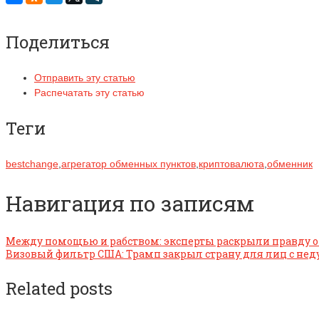
Поделиться
Отправить эту статью
Распечатать эту статью
Теги
bestchange
,
агрегатор обменных пунктов
,
криптовалюта
,
обменник
Навигация по записям
Между помощью и рабством: эксперты раскрыли правду о
Визовый фильтр США: Трамп закрыл страну для лиц с не
Related posts