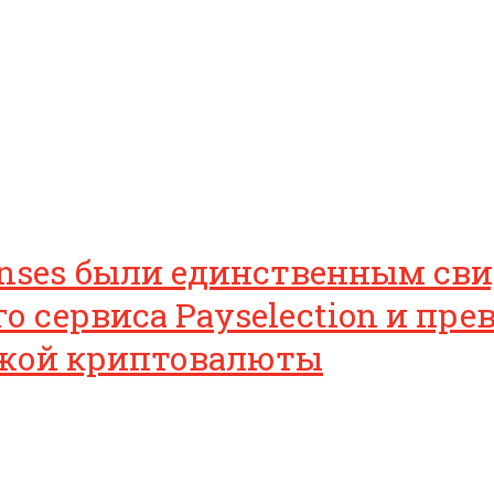
nses были единственным свид
 сервиса Payselection и пре
жой криптовалюты