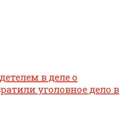
етелем в деле о
вратили уголовное дело в