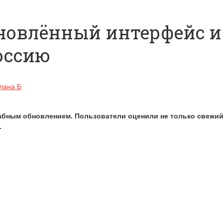
обновлённый интерфейс 
оссию
лана Б
абным обновлением. Пользователи оценили не только свежий
.