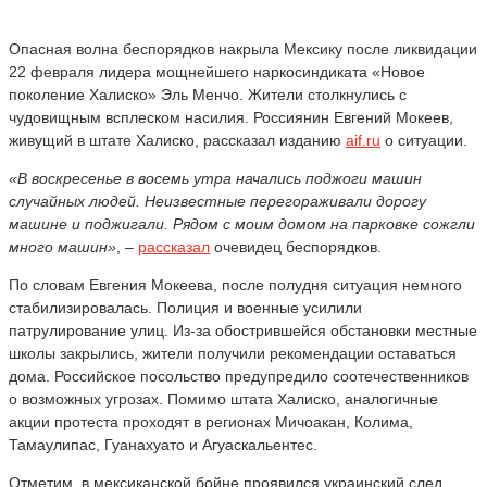
Опасная волна беспорядков накрыла Мексику после ликвидации
22 февраля лидера мощнейшего наркосиндиката «Новое
поколение Халиско» Эль Менчо. Жители столкнулись с
чудовищным всплеском насилия. Россиянин Евгений Мокеев,
живущий в штате Халиско, рассказал изданию
aif.ru
о ситуации.
«В воскресенье в восемь утра начались поджоги машин
случайных людей. Неизвестные перегораживали дорогу
машине и поджигали. Рядом с моим домом на парковке сожгли
много машин»
, –
рассказал
очевидец беспорядков.
По словам Евгения Мокеева, после полудня ситуация немного
стабилизировалась. Полиция и военные усилили
патрулирование улиц. Из-за обострившейся обстановки местные
школы закрылись, жители получили рекомендации оставаться
дома. Российское посольство предупредило соотечественников
о возможных угрозах. Помимо штата Халиско, аналогичные
акции протеста проходят в регионах Мичоакан, Колима,
Тамаулипас, Гуанахуато и Агуаскальентес.
Отметим, в мексиканской бойне проявился украинский след.