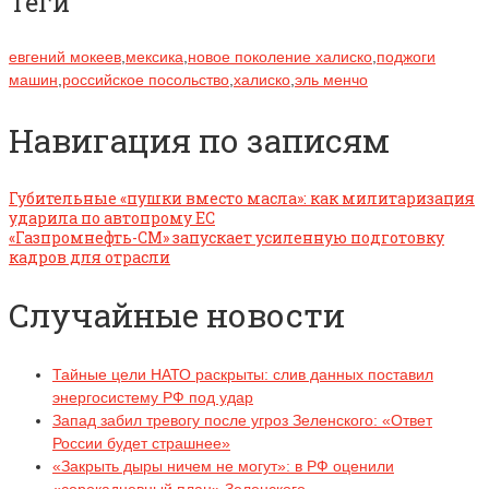
Теги
евгений мокеев
,
мексика
,
новое поколение халиско
,
поджоги
машин
,
российское посольство
,
халиско
,
эль менчо
Навигация по записям
Губительные «пушки вместо масла»: как милитаризация
ударила по автопрому ЕС
«Газпромнефть-СМ» запускает усиленную подготовку
кадров для отрасли
Случайные новости
Тайные цели НАТО раскрыты: слив данных поставил
энергосистему РФ под удар
Запад забил тревогу после угроз Зеленского: «Ответ
России будет страшнее»
«Закрыть дыры ничем не могут»: в РФ оценили